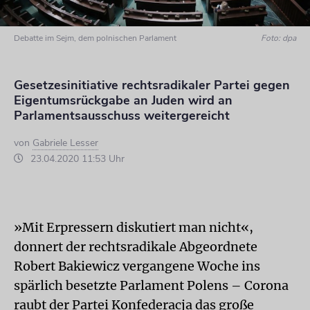
Debatte im Sejm, dem polnischen Parlament
Foto: dpa
Gesetzesinitiative rechtsradikaler Partei gegen
Eigentumsrückgabe an Juden wird an
Parlamentsausschuss weitergereicht
von
Gabriele Lesser
23.04.2020 11:53 Uhr
»Mit Erpressern diskutiert man nicht«,
donnert der rechtsradikale Abgeordnete
Robert Bakiewicz vergangene Woche ins
spärlich besetzte Parlament Polens – Corona
raubt der Partei Konfederacja das große