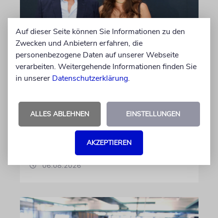
Auf dieser Seite können Sie Informationen zu den
Zwecken und Anbietern erfahren, die
personenbezogene Daten auf unserer Webseite
PALMA
verarbeiten. Weitergehende Informationen finden Sie
Michael Douglas ist
in unserer
Datenschutzerklärung
.
Ehrenbotschafter Mallorcas
Der Hollywood-Star mit jüdischem
Familienhintergrund wird für seine enge
ALLES ABLEHNEN
EINSTELLUNGEN
Verbindung zu der spanischen Insel und sein
Engagement für deren kulturelles Erbe geehrt
AKZEPTIEREN
06.08.2026