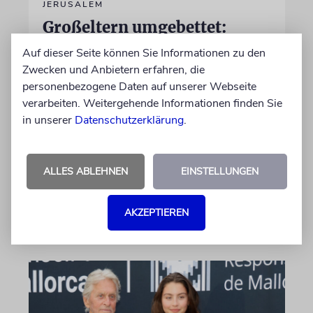
JERUSALEM
Großeltern umgebettet:
Theodor Herzls letzter Wille
Auf dieser Seite können Sie Informationen zu den
ist erfüllt
Zwecken und Anbietern erfahren, die
personenbezogene Daten auf unserer Webseite
Die Überreste von Schimon und Rikva Herzl,
verarbeiten. Weitergehende Informationen finden Sie
Vorfahren väterlicherseits des Zionismus-
in unserer
Datenschutzerklärung
.
Begründers und prägende Gestalten in
Theodor Herzls Jugend, wurden von Serbien
nach Israel überführt und auf dem Herzlberg
ALLES ABLEHNEN
EINSTELLUNGEN
beigesetzt
AKZEPTIEREN
06.08.2026