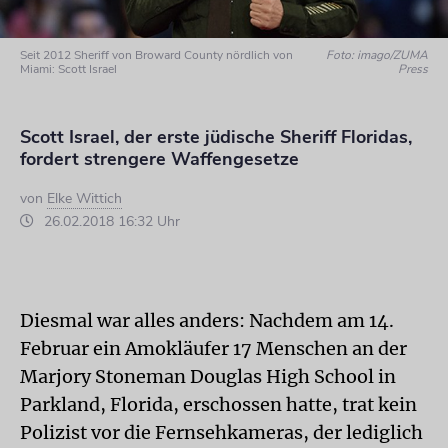
Seit 2012 Sheriff von Broward County nördlich von
Foto: imago/ZUMA
Miami: Scott Israel
Press
Scott Israel, der erste jüdische Sheriff Floridas,
fordert strengere Waffengesetze
von
Elke Wittich
26.02.2018 16:32 Uhr
Diesmal war alles anders: Nachdem am 14.
Februar ein Amokläufer 17 Menschen an der
Marjory Stoneman Douglas High School in
Parkland, Florida, erschossen hatte, trat kein
Polizist vor die Fernsehkameras, der lediglich