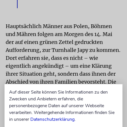
Hauptsächlich Männer aus Polen, Böhmen
und Mähren folgen am Morgen des 14. Mai
der auf einen grünen Zettel gedruckten
Aufforderung, zur Turnhalle Japy zu kommen.
Dort erfahren sie, dass es nicht – wie
eigentlich angekündigt – um eine Klärung
ihrer Situation geht, sondern dass ihnen der
Abschied von ihren Familien bevorsteht. Die
Männer bekommen ein Papier in die Hand
Auf dieser Seite können Sie Informationen zu den
gedrückt, auf dem die Gegenstände aufgelistet
Zwecken und Anbietern erfahren, die
sind, die sie in den nächsten Tagen brauchen
personenbezogene Daten auf unserer Webseite
verarbeiten. Weitergehende Informationen finden Sie
werden: »Zwei Decken, ein Leintuch,
in unserer
Datenschutzerklärung
.
Wechselwäsche, eine Garnitur Besteck, eine