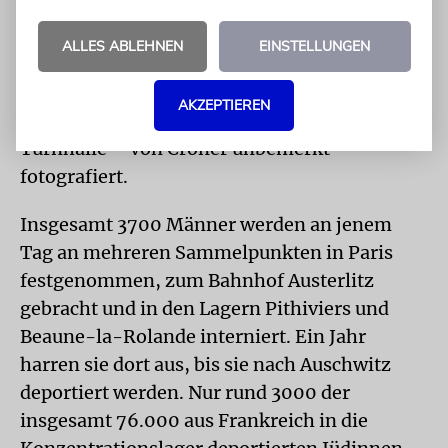
Schüssel, ein Trinkglas, Toilettenartikel,
Nahrungsmittelmarke, Lebensmittel für 24
ALLES ABLEHNEN
EINSTELLUNGEN
Stunden.« Frauen und Kinder eilen nach
Hause, um das Geforderte zu holen und
AKZEPTIEREN
stehen dann mit ihren Bündeln vor der
Turnhalle – von Croner unbemerkt
fotografiert.
Insgesamt 3700 Männer werden an jenem
Tag an mehreren Sammelpunkten in Paris
festgenommen, zum Bahnhof Austerlitz
gebracht und in den Lagern Pithiviers und
Beaune-la-Rolande interniert. Ein Jahr
harren sie dort aus, bis sie nach Auschwitz
deportiert werden. Nur rund 3000 der
insgesamt 76.000 aus Frankreich in die