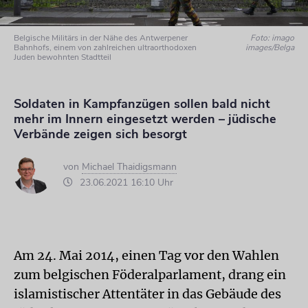
Belgische Militärs in der Nähe des Antwerpener
Foto: imago
Bahnhofs, einem von zahlreichen ultraorthodoxen
images/Belga
Juden bewohnten Stadtteil
Soldaten in Kampfanzügen sollen bald nicht
mehr im Innern eingesetzt werden – jüdische
Verbände zeigen sich besorgt
von
Michael Thaidigsmann
23.06.2021 16:10 Uhr
Am 24. Mai 2014, einen Tag vor den Wahlen
zum belgischen Föderalparlament, drang ein
islamistischer Attentäter in das Gebäude des