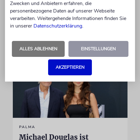
Zwecken und Anbietern erfahren, die
Theodor Herzls Jugend, wurden von Serbien
personenbezogene Daten auf unserer Webseite
nach Israel überführt und auf dem Herzlberg
verarbeiten. Weitergehende Informationen finden Sie
beigesetzt
in unserer
Datenschutzerklärung
.
06.08.2026
ALLES ABLEHNEN
EINSTELLUNGEN
AKZEPTIEREN
PALMA
Michael Douglas ist