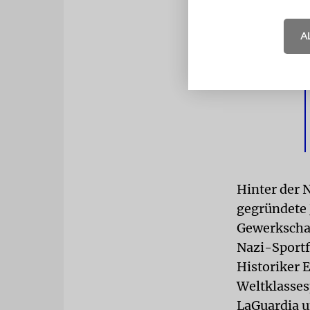
A
Hinter der 
gegründete 
Gewerkschaf
Nazi-Sportfe
Historiker 
Weltklasses
LaGuardia u