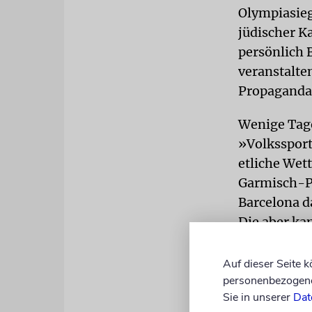
Olympiasieg
jüdischer K
persönlich 
veranstalten
Propaganda
Wenige Tage
»Volkssport
etliche Wet
Garmisch-Pa
Barcelona d
Die aber ka
verhinderte 
Auf dieser Seite 
personenbezogene 
Sie in unserer
Dat