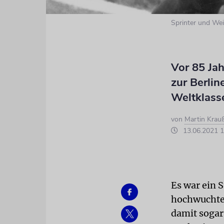
Sprinter und Wei
Vor 85 Ja
zur Berli
Weltklass
von
Martin Krau
13.06.2021 1
Es war ein 
hochwuchtet
damit sogar