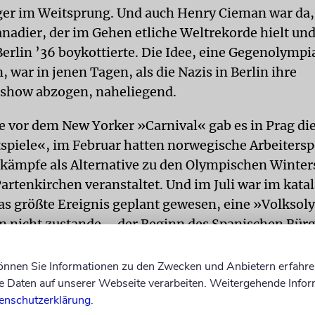
er im Weitsprung. Und auch Henry Cieman war da,
anadier, der im Gehen etliche Weltrekorde hielt un
Berlin ’36 boykottierte. Die Idee, eine Gegenolympi
, war in jenen Tagen, als die Nazis in Berlin ihre
show abzogen, naheliegend.
 vor dem New Yorker »Carnival« gab es in Prag di
spiele«, im Februar hatten norwegische Arbeitersp
tkämpfe als Alternative zu den Olympischen Winter
rtenkirchen veranstaltet. Und im Juli war im kata
as größte Ereignis geplant gewesen, eine »Volksol
m nicht zustande – der Beginn des Spanischen Bür
das Sportfest.
können Sie Informationen zu den Zwecken und Anbietern erfahre
Daten auf unserer Webseite verarbeiten. Weitergehende Infor
Hinter der New Yorker
enschutzerklärung
.