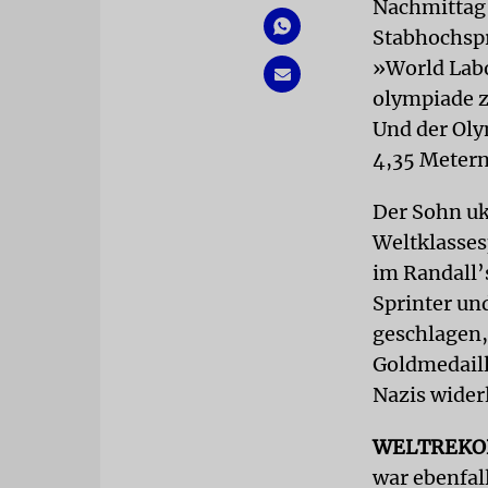
Nachmittag 
Stabhochspr
»World Labo
olympiade zu
Und der Oly
4,35 Metern
Der Sohn uk
Weltklasses
im Randall’
Sprinter un
geschlagen,
Goldmedaill
Nazis wider
WELTREK
war ebenfal