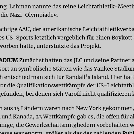
ng. Lehman nannte das reine Leichtathletik-Meeti
 die Nazi-Olympiade«.
chtige AAU, der amerikanische Leichtathletikverba
s US-Sports letztlich vergeblich für einen Boykott 
worben hatte, unterstützte das Projekt.
TADIUM
Zunächst hatten das JLC und seine Partner a
ort an symbolische Stätten wie das Yankee Stadiu
ch entschied man sich für Randall’s Island. Hier ha
r die Qualifikationswettkämpfe der US-Leichtathl
gefunden, bei denen sich Varoff nicht qualifizieren
n aus 15 Ländern waren nach New York gekommen,
 und Kanada, 23 Wettkämpfe gab es, die offen für a
inige, die Gewerkschaftsmitgliedern vorbehalten w
esse war enorm, größer als das des zahlenden Pub