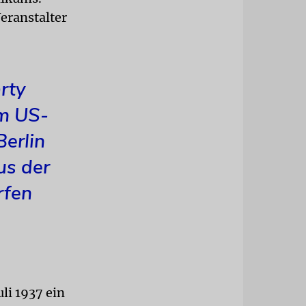
eranstalter
rty
im US-
Berlin
us der
rfen
li 1937 ein