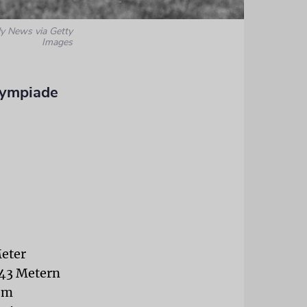
ly News via Getty
Images
lympiade
Meter
,43 Metern
sem