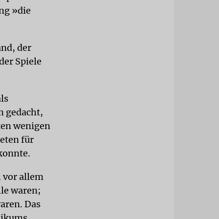
ng »die
nd, der
der Spiele
ls
m gedacht,
tten wenigen
eten für
 konnte.
 vor allem
lle waren;
aren. Das
likums.