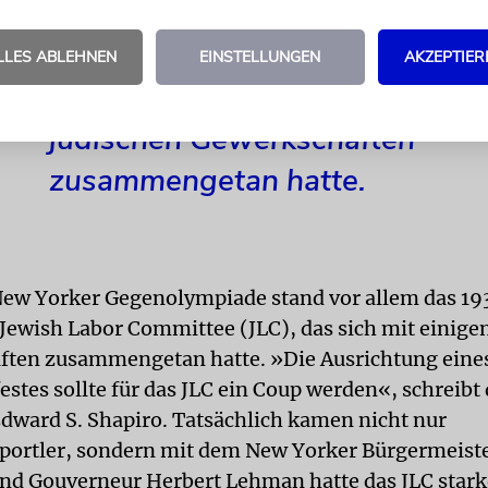
Gegenolympiade stand vor alle
1934 gegründete Jewish Labor
LLES ABLEHNEN
EINSTELLUNGEN
AKZEPTIER
Committee (JLC), das sich mit e
jüdischen Gewerkschaften
zusammengetan hatte.
New Yorker Gegenolympiade stand vor allem das 19
Jewish Labor Committee (JLC), das sich mit einige
ten zusammengetan hatte. »Die Ausrichtung eines
stes sollte für das JLC ein Coup werden«, schreibt 
Edward S. Shapiro. Tatsächlich kamen nicht nur
portler, sondern mit dem New Yorker Bürgermeiste
nd Gouverneur Herbert Lehman hatte das JLC starke