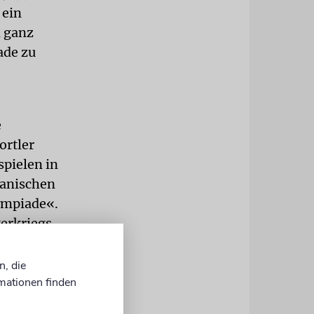
 ein
d ganz
ade zu
e
ortler
spielen in
lanischen
ympiade«.
gerkriegs
n, die
mationen finden