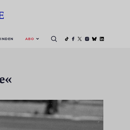
ABO
INDEN
le«