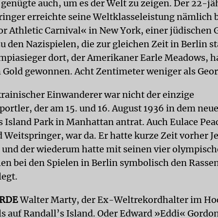
genügte auch, um es der Welt zu zeigen. Der 22-jä
inger erreichte seine Weltklasseleistung nämlich
r Athletic Carnival« in New York, einer jüdischen
 den Nazispielen, die zur gleichen Zeit in Berlin s
mpiasieger dort, der Amerikaner Earle Meadows, h
 Gold gewonnen. Acht Zentimeter weniger als Geor
rainischer Einwanderer war nicht der einzige
portler, der am 15. und 16. August 1936 in dem neu
s Island Park in Manhattan antrat. Auch Eulace Pea
d Weitspringer, war da. Er hatte kurze Zeit vorher 
 und der wiederum hatte mit seinen vier olympisc
en bei den Spielen in Berlin symbolisch den Rass
legt.
ORDE
Walter Marty, der Ex-Weltrekordhalter im H
ls auf Randall’s Island. Oder Edward »Eddi« Gordon