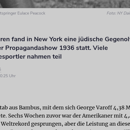
tspringer Eulace Peacock
Foto: NY Dai
hren fand in New York eine jüdische Gegeno
ner Propagandashow 1936 statt. Viele
esportler nahmen teil
ß
0:25 Uhr
Stab aus Bambus, mit dem sich George Varoff 4,38 
e. Sechs Wochen zuvor war der Amerikaner mit 4
 Weltrekord gesprungen, aber die Leistung an die