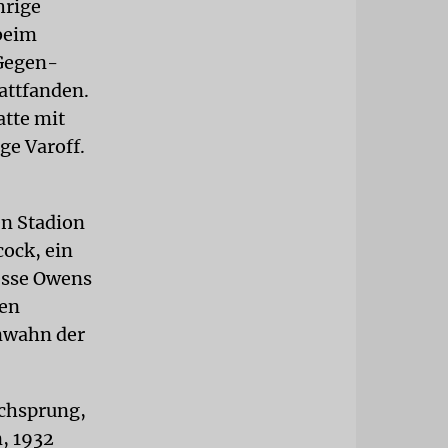
hrige
 beim
 Gegen­
tattfanden.
atte mit
ge Varoff.
en Stadion
cock, ein
Jesse Owens
hen
enwahn der
ochsprung,
, 1932