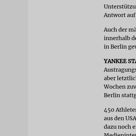
Unterstützu
Antwort auf
Auch der mä
innerhalb de
in Berlin ge
YANKEE S
Austragungs
aber letztli
Wochen zuvo
Berlin statt
450 Athlete
aus den USA
dazu noch e
Medieninter