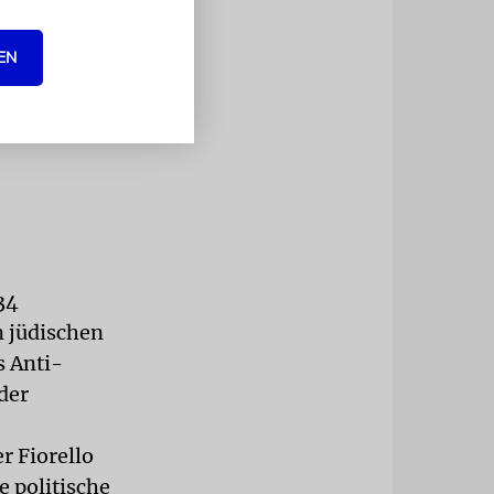
m das
EN
inigen
34
n jüdischen
 Anti-
der
r Fiorello
 politische