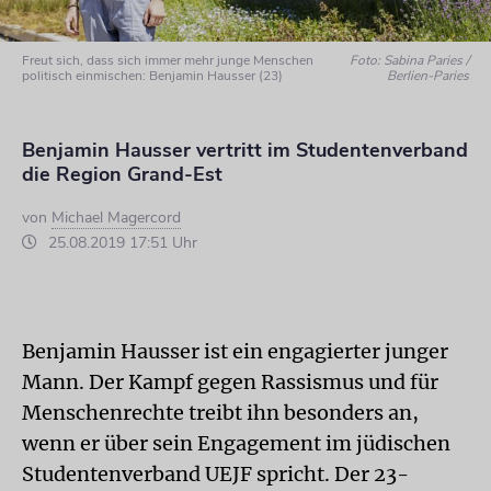
Freut sich, dass sich immer mehr junge Menschen
Foto: Sabina Paries /
politisch einmischen: Benjamin Hausser (23)
Berlien-Paries
Benjamin Hausser vertritt im Studentenverband
die Region Grand-Est
von
Michael Magercord
25.08.2019 17:51 Uhr
Benjamin Hausser ist ein engagierter junger
Mann. Der Kampf gegen Rassismus und für
Menschenrechte treibt ihn besonders an,
wenn er über sein Engagement im jüdischen
Studentenverband UEJF spricht. Der 23-