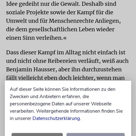
Idee gedeiht nur die Gewalt. Deshalb sind
soziale Projekte sowie der Kampf für die
Umwelt und für Menschenrechte Anliegen,
die dem gesellschaftlichen Leben wieder
einen Sinn verleihen.«
Dass dieser Kampf im Alltag nicht einfach ist
und nicht ohne Reibereien verläuft, weiß auch
Benjamin Hausser, aber ihn durchzustehen
fällt vielleicht eben doch leichter, wenn man
ihn mit der Hilfe einer gefestigten
Auf dieser Seite können Sie Informationen zu den
Gemeinschaft führt. In seinem nächsten
Zwecken und Anbietern erfahren, die
Dokumentarfilm will er sich dann aber doch
personenbezogene Daten auf unserer Webseite
verarbeiten. Weitergehende Informationen finden Sie
den Reibereien und Konflikten in den
in unserer
Datenschutzerklärung
.
Hinterzimmern der großen politischen Bühne
aussetzen. In seiner Heimatstadt möchte er