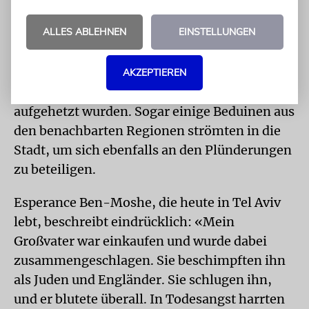
Geschäftspartner oder Freunde zu beschützen.
ALLES ABLEHNEN
EINSTELLUNGEN
Der Mob bestand aus demoralisierten
irakischen Soldaten, Polizisten und
nationalistischen Jugendlichen, die durch die
AKZEPTIEREN
antibritische und antisemitische Propaganda
aufgehetzt wurden. Sogar einige Beduinen aus
den benachbarten Regionen strömten in die
Stadt, um sich ebenfalls an den Plünderungen
zu beteiligen.
Esperance Ben-Moshe, die heute in Tel Aviv
lebt, beschreibt eindrücklich: «Mein
Großvater war einkaufen und wurde dabei
zusammengeschlagen. Sie beschimpften ihn
als Juden und Engländer. Sie schlugen ihn,
und er blutete überall. In Todesangst harrten