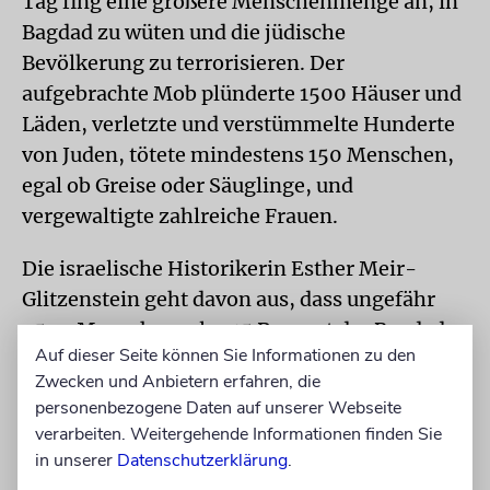
Tag fing eine größere Menschenmenge an, in
Bagdad zu wüten und die jüdische
Bevölkerung zu terrorisieren. Der
aufgebrachte Mob plünderte 1500 Häuser und
Läden, verletzte und verstümmelte Hunderte
von Juden, tötete mindestens 150 Menschen,
egal ob Greise oder Säuglinge, und
vergewaltigte zahlreiche Frauen.
Die israelische Historikerin Esther Meir-
Glitzenstein geht davon aus, dass ungefähr
2500 Menschen, also 15 Prozent der Bagdader
Auf dieser Seite können Sie Informationen zu den
Juden, entweder in physischer oder in
Zwecken und Anbietern erfahren, die
materieller Weise von dem Pogrom betroffen
personenbezogene Daten auf unserer Webseite
waren. Zahlreiche muslimische Passanten
verarbeiten. Weitergehende Informationen finden Sie
wurden bei dem Versuch getötet, die Gewalt
in unserer
Datenschutzerklärung
.
einzudämmen und jüdische Bekannte,