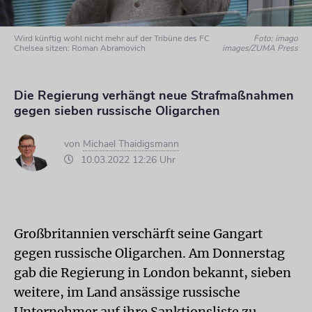
Wird künftig wohl nicht mehr auf der Tribüne des FC
Foto: imago
Chelsea sitzen: Roman Abramovich
images/ZUMA Press
Die Regierung verhängt neue Strafmaßnahmen
gegen sieben russische Oligarchen
von
Michael Thaidigsmann
10.03.2022 12:26 Uhr
Großbritannien verschärft seine Gangart
gegen russische Oligarchen. Am Donnerstag
gab die Regierung in London bekannt, sieben
weitere, im Land ansässige russische
Unternehmer auf ihre Sanktionsliste zu