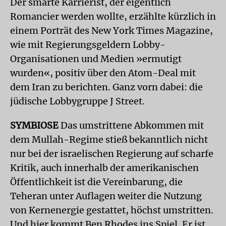
Der smarte Karrierist, der eigentlich
Romancier werden wollte, erzählte kürzlich in
einem Porträt des New York Times Magazine,
wie mit Regierungsgeldern Lobby-
Organisationen und Medien »ermutigt
wurden«, positiv über den Atom-Deal mit
dem Iran zu berichten. Ganz vorn dabei: die
jüdische Lobbygruppe J Street.
SYMBIOSE
Das umstrittene Abkommen mit
dem Mullah-Regime stieß bekanntlich nicht
nur bei der israelischen Regierung auf scharfe
Kritik, auch innerhalb der amerikanischen
Öffentlichkeit ist die Vereinbarung, die
Teheran unter Auflagen weiter die Nutzung
von Kernenergie gestattet, höchst umstritten.
Und hier kommt Ben Rhodes ins Spiel. Er ist