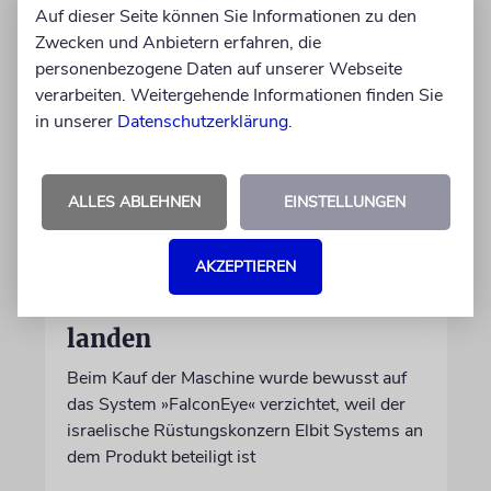
Auf dieser Seite können Sie Informationen zu den
Zwecken und Anbietern erfahren, die
personenbezogene Daten auf unserer Webseite
verarbeiten. Weitergehende Informationen finden Sie
in unserer
Datenschutzerklärung
.
ALLES ABLEHNEN
EINSTELLUNGEN
DUBLIN
Wegen Israel-Boykott:
AKZEPTIEREN
Irisches Regierungsflugzeug
kann nicht mehr im Nebel
landen
Beim Kauf der Maschine wurde bewusst auf
das System »FalconEye« verzichtet, weil der
israelische Rüstungskonzern Elbit Systems an
dem Produkt beteiligt ist