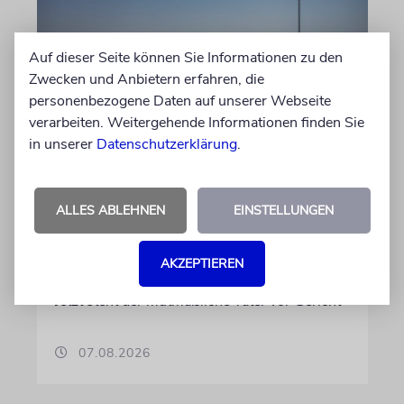
Auf dieser Seite können Sie Informationen zu den
Zwecken und Anbietern erfahren, die
personenbezogene Daten auf unserer Webseite
verarbeiten. Weitergehende Informationen finden Sie
JUSTIZ
in unserer
Datenschutzerklärung
.
Israelischer Siedler wegen
Tötung eines Palästinensers
angeklagt
ALLES ABLEHNEN
EINSTELLUNGEN
Der getötete Aktivist setzte sich gegen
Siedlergewalt ein und war an dem Oscar-
AKZEPTIEREN
prämierten Film »No Other Land« beteiligt.
Jetzt steht der mutmaßliche Täter vor Gericht
07.08.2026