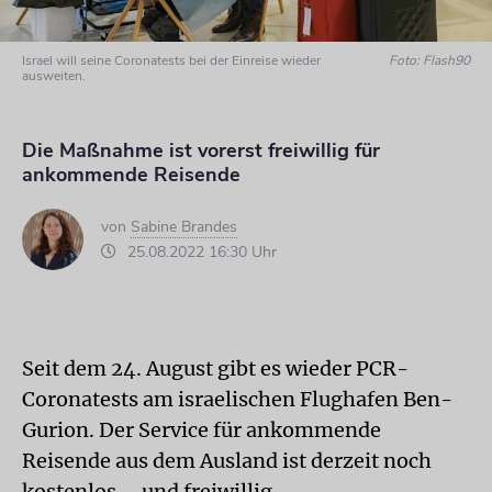
Israel will seine Coronatests bei der Einreise wieder
Foto: Flash90
ausweiten.
Die Maßnahme ist vorerst freiwillig für
ankommende Reisende
von
Sabine Brandes
25.08.2022 16:30 Uhr
Seit dem 24. August gibt es wieder PCR-
Coronatests am israelischen Flughafen Ben-
Gurion. Der Service für ankommende
Reisende aus dem Ausland ist derzeit noch
kostenlos – und freiwillig.