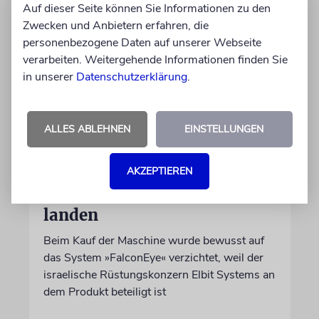
Auf dieser Seite können Sie Informationen zu den
Zwecken und Anbietern erfahren, die
personenbezogene Daten auf unserer Webseite
verarbeiten. Weitergehende Informationen finden Sie
in unserer
Datenschutzerklärung
.
ALLES ABLEHNEN
EINSTELLUNGEN
DUBLIN
Wegen Israel-Boykott:
AKZEPTIEREN
Irisches Regierungsflugzeug
kann nicht mehr im Nebel
landen
Beim Kauf der Maschine wurde bewusst auf
das System »FalconEye« verzichtet, weil der
israelische Rüstungskonzern Elbit Systems an
dem Produkt beteiligt ist