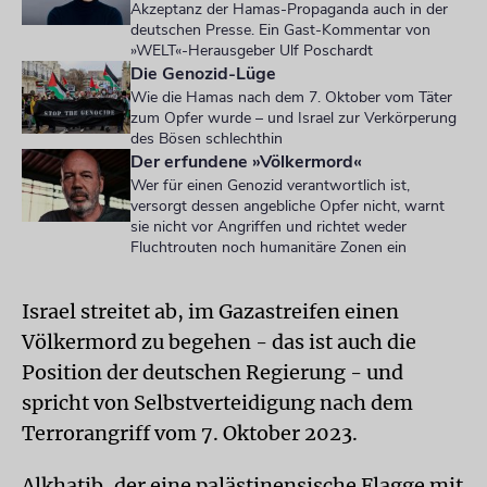
Akzeptanz der Hamas-Propaganda auch in der
deutschen Presse. Ein Gast-Kommentar von
»WELT«-Herausgeber Ulf Poschardt
Die Genozid-Lüge
Wie die Hamas nach dem 7. Oktober vom Täter
zum Opfer wurde – und Israel zur Verkörperung
des Bösen schlechthin
Der erfundene »Völkermord«
Wer für einen Genozid verantwortlich ist,
versorgt dessen angebliche Opfer nicht, warnt
sie nicht vor Angriffen und richtet weder
Fluchtrouten noch humanitäre Zonen ein
Israel streitet ab, im Gazastreifen einen
Völkermord zu begehen - das ist auch die
Position der deutschen Regierung - und
spricht von Selbstverteidigung nach dem
Terrorangriff vom 7. Oktober 2023.
Alkhatib, der eine palästinensische Flagge mit