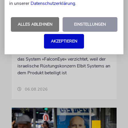
in unserer
Datenschutzerklärung
.
DUBLIN
Wegen Israel-Boykott:
ALLES ABLEHNEN
EINSTELLUNGEN
Irisches Regierungsflugzeug
kann nicht mehr im Nebel
landen
AKZEPTIEREN
Beim Kauf der Maschine wurde bewusst auf
das System »FalconEye« verzichtet, weil der
israelische Rüstungskonzern Elbit Systems an
dem Produkt beteiligt ist
06.08.2026