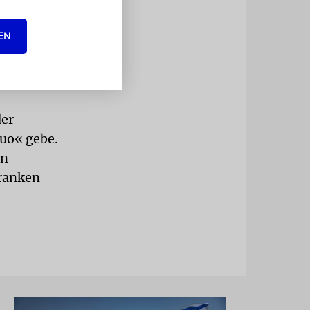
 die Al-
EN
r Status quo
plateau von
der
quo« gebe.
en
hranken