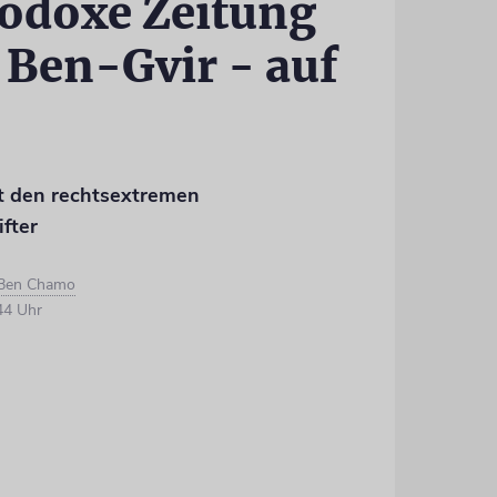
hodoxe Zeitung
t Ben-Gvir - auf
t den rechtsextremen
ifter
 Ben Chamo
44 Uhr