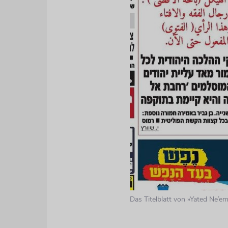
Das Titelblatt von »Yated Ne’e