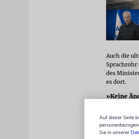
Auch die ul
Sprachrohr d
des Ministe
es dort.
»Keine Änd
Ben-Gvir ha
Auf dieser Seite 
diskriminie
personenbezogene 
dort beten 
Sie in unserer
Dat
»schon läng