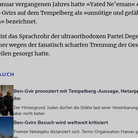
Januar vergangenen Jahres hatte »Yated Ne’eman« 
Gvirs auf dem Tempelberg als »unnötige und gefä
« bezeichnet.
 ist das Sprachrohr der ultraorthodoxen Partei Deg
eher wegen der fanatisch scharfen Trennung der Ge
ilen gesorgt hatte.
 AUCH
Ben-Gvir provoziert mit Tempelberg-Aussage, Netanja
ihn
Der Hintergrund: Juden dürfen die Stätte laut einer Vereinbarun
aber nicht beten
Ben-Gvirs Besuch wird weltweit kritisiert
Premier Netanjahu distanziert sich. Terror-Organisation Hamas g
an