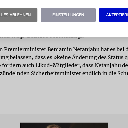
fen nur Muslime auf dem Tempelberg beten, wo sich
LLES ABLEHNEN
EINSTELLUNGEN
AKZEPTIER
, die drittheiligste Stätte des Islam, befindet. De
pelberg besteht seit 1967. Seitdem wird das Hoch
chen Waqf-Behörde beaufsichtigt.
n Premierminister Benjamin Netanjahu hat es bei 
lung belassen, dass es »keine Änderung des Status 
e fordern auch Likud-Mitglieder, dass Netanjahu d
zündelnden Sicherheitsminister endlich in die Sc