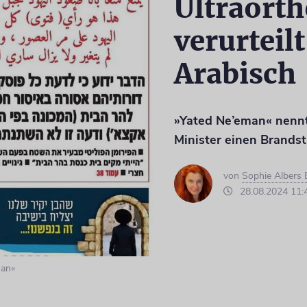
Ultraort
verurteil
Arabisch
»Yated Ne’eman« nenn
Minister einen Brandst
von
Sophie Albers
28.08.2024 11:
man«