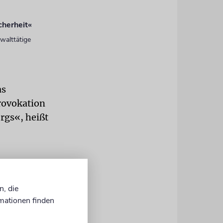
cherheit«
walttätige
as
Provokation
rgs«, heißt
n, die
nd dass man
mationen finden
empelberg