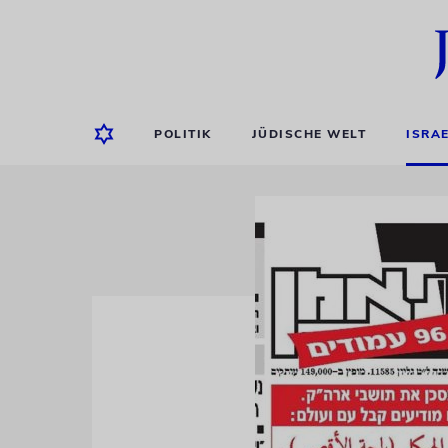
POLITIK
JÜDISCHE WELT
ISRA