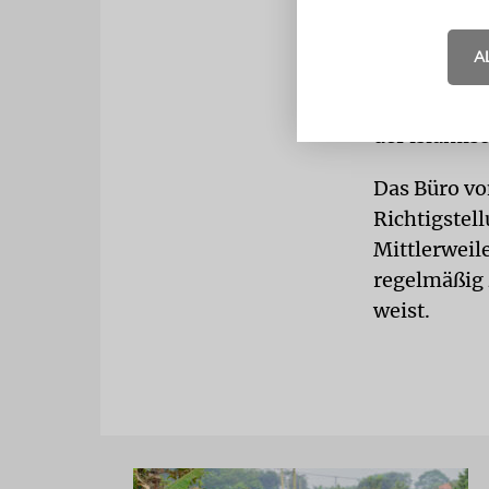
Derzeit dür
A
Aksa-Moschee
auf dem Tem
der islamis
Das Büro vo
Richtigstel
Mittlerweil
regelmäßig 
weist.