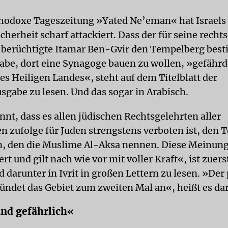
thodoxe Tageszeitung »Yated Ne’eman« hat Israels 
cherheit scharf attackiert. Dass der für seine rech
 berüchtigte Itamar Ben-Gvir den Tempelberg best
abe, dort eine Synagoge bauen zu wollen, »gefährd
es Heiligen Landes«, steht auf dem Titelblatt der
sgabe zu lesen. Und das sogar in Arabisch.
nnt, dass es allen jüdischen Rechtsgelehrten aller
n zufolge für Juden strengstens verboten ist, den
n, den die Muslime Al-Aksa nennen. Diese Meinung
rt und gilt nach wie vor mit voller Kraft«, ist zuers
 darunter in Ivrit in großen Lettern zu lesen. »Der 
ndet das Gebiet zum zweiten Mal an«, heißt es dar
nd gefährlich«