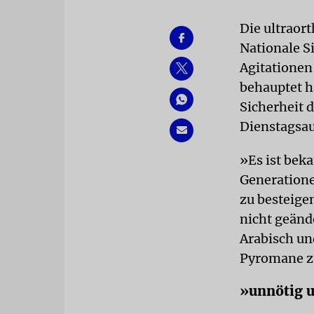
Die ultraor
Nationale Si
Agitationen
behauptet h
Sicherheit d
Dienstagsau
»Es ist beka
Generatione
zu besteige
nicht geände
Arabisch und
Pyromane zü
»unnötig u