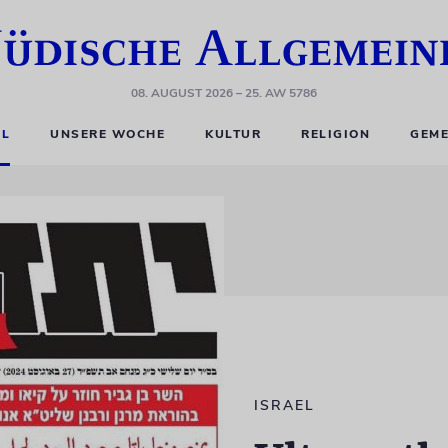
08. AUGUST 2026
– 25. AW 5786
EL
UNSERE WOCHE
KULTUR
RELIGION
GEME
ISRAEL