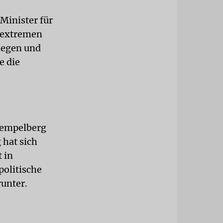
Minister für
tsextremen
iegen und
e die
 Tempelberg
 hat sich
t in
politische
unter.