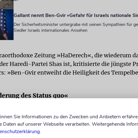
Gallant nennt Ben-Gvir »Gefahr für Israels nationale Si
Der Sicherheitsminister untergrabe mit seinen Sympathien für ge
Siedler Israels internationales Ansehen
traorthodoxe Zeitung »HaDerech«, die wiederum d
er Haredi-Partei Shas ist, kritisierte die jüngste 
rs: »Ben-Gvir entweiht die Heiligkeit des Tempelbe
erung des Status quo«
tte in einem Radiointerview getönt, dass es »keine
können Sie Informationen zu den Zwecken und Anbietern erfahre
rende Politik auf dem Tempelberg« geben werde u
Daten auf unserer Webseite verarbeiten. Weitergehende Infor
dürfe. Wenn es nach ihm ginge, hätte er auf dem T
enschutzerklärung
.
st« die israelische Fahne gehisst.