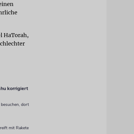
einen
hrliche
el HaTorah,
schlechter
hu korrigiert
g besuchen, dort
reift mit Rakete