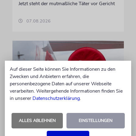
Jetzt steht der mutmaßliche Täter vor Gericht
07.08.2026
Auf dieser Seite können Sie Informationen zu den
Zwecken und Anbietern erfahren, die
personenbezogene Daten auf unserer Webseite
verarbeiten. Weitergehende Informationen finden Sie
in unserer
Datenschutzerklärung
.
DUBLIN
Wegen Israel-Boykott:
ALLES ABLEHNEN
EINSTELLUNGEN
Irisches Regierungsflugzeug
kann nicht mehr im Nebel