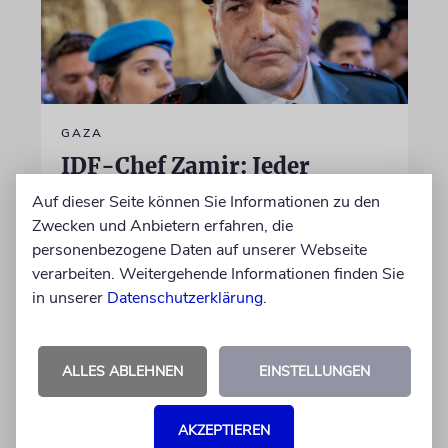
GAZA
IDF-Chef Zamir: Jeder
Verantwortliche für die
Auf dieser Seite können Sie Informationen zu den
Massaker vom 7. Oktober
Zwecken und Anbietern erfahren, die
wird zur Rechenschaft
personenbezogene Daten auf unserer Webseite
verarbeiten. Weitergehende Informationen finden Sie
gezogen
in unserer
Datenschutzerklärung
.
Die Jagd auf die beteiligten Terroristen sei
»eine dauerhafte und fortlaufende Aufgabe,
die das Kommando mit großem Erfolg erfüllt«,
ALLES ABLEHNEN
EINSTELLUNGEN
sagt der Generalstabschef
AKZEPTIEREN
06.08.2026