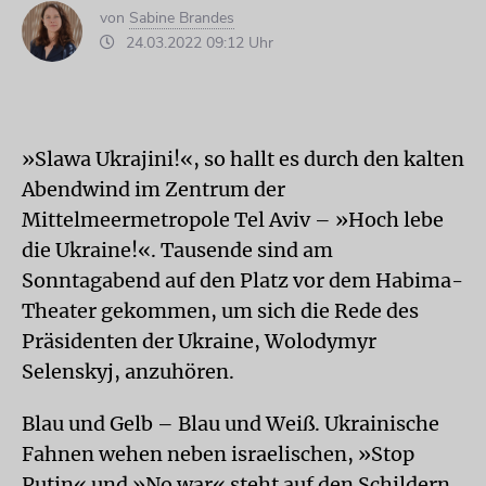
von
Sabine Brandes
24.03.2022 09:12 Uhr
»Slawa Ukrajini!«, so hallt es durch den kalten
Abendwind im Zentrum der
Mittelmeermetropole Tel Aviv – »Hoch lebe
die Ukraine!«. Tausende sind am
Sonntagabend auf den Platz vor dem Habima-
Theater gekommen, um sich die Rede des
Präsidenten der Ukraine, Wolodymyr
Selenskyj, anzuhören.
Blau und Gelb – Blau und Weiß. Ukrainische
Fahnen wehen neben israelischen, »Stop
Putin« und »No war« steht auf den Schildern.