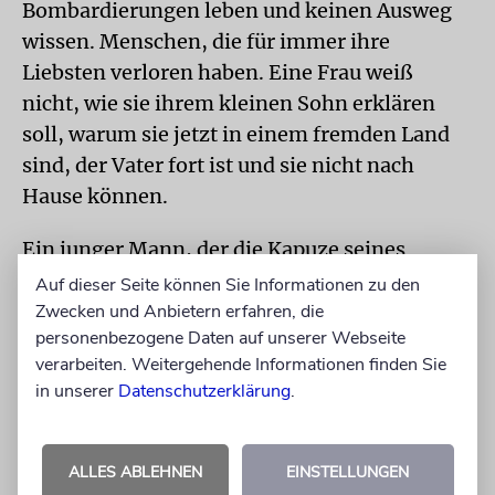
Bombardierungen leben und keinen Ausweg
wissen. Menschen, die für immer ihre
Liebsten verloren haben. Eine Frau weiß
nicht, wie sie ihrem kleinen Sohn erklären
soll, warum sie jetzt in einem fremden Land
sind, der Vater fort ist und sie nicht nach
Hause können.
Ein junger Mann, der die Kapuze seines
Wintermantels tief ins Gesicht gezogen hat,
Auf dieser Seite können Sie Informationen zu den
erzählt, dass er seit Wochen im Keller lebt,
Zwecken und Anbietern erfahren, die
personenbezogene Daten auf unserer Webseite
ohne Heizung, Strom und Wasser. Er weiß
verarbeiten. Weitergehende Informationen finden Sie
nicht, wie lange es noch so gehen kann. Leise
in unserer
Datenschutzerklärung
.
erklingt in Tel Aviv die ukrainische
Nationalhymne im Hintergrund. Verzweifelt
schaut der Mann in die Kamera: »Herr Putin,
ALLES ABLEHNEN
EINSTELLUNGEN