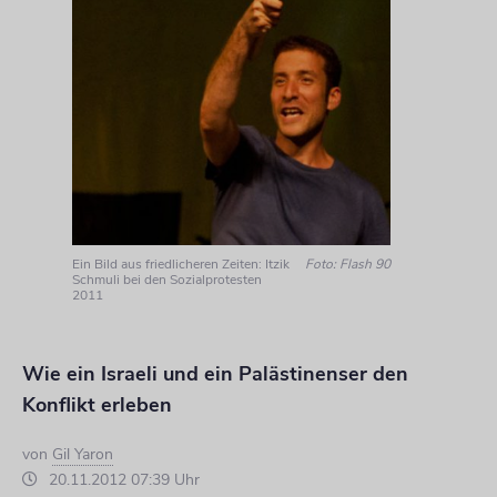
Ein Bild aus friedlicheren Zeiten: Itzik
Foto: Flash 90
Schmuli bei den Sozialprotesten
2011
Wie ein Israeli und ein Palästinenser den
Konflikt erleben
von
Gil Yaron
20.11.2012 07:39 Uhr