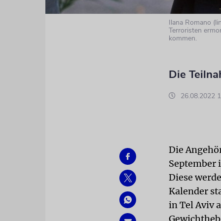
Ilana Romano (li
Terroristen ermo
kommen.
Die Teiln
26.08.2022 1
Die Angehör
September i
Diese werde
Kalender st
in Tel Aviv 
Gewichtheb