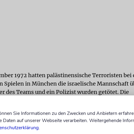
mber 1972 hatten palästinensische Terroristen bei
 Spielen in München die israelische Mannschaft üb
er des Teams und ein Polizist wurden getötet. Die
vorkehrungen galten als mangelhaft, ein Befreiun
en Einsatzkräfte endete katastrophal. Seit Jahrzeh
können Sie Informationen zu den Zwecken und Anbietern erfahre
emessene Entschädigung für die Hinterbliebenen 
Daten auf unserer Webseite verarbeiten. Weitergehende Infor
or 50 Jahren gerungen. Sie fordern auch eine Entsc
enschutzerklärung
.