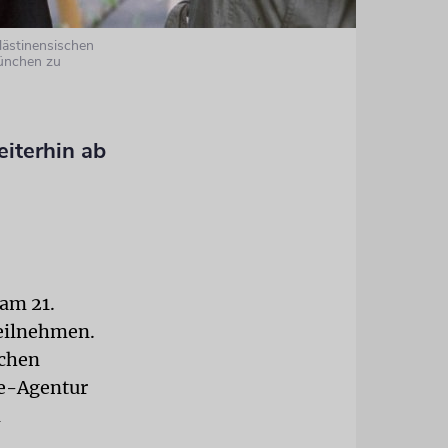
lästinensischen
München zu
iterhin ab
am 21.
teilnehmen.
schen
se-Agentur
n