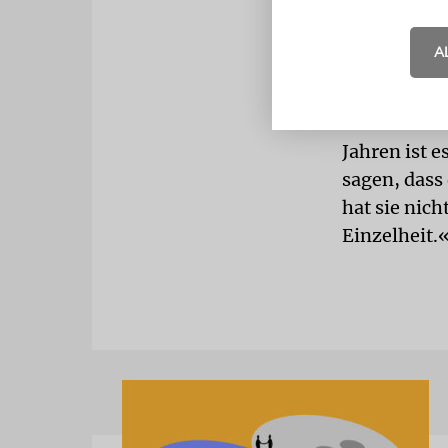
Romano sag
über eine E
A
führen wird«
Zu den trau
Jahren ist 
sagen, dass 
hat sie nich
Einzelheit.