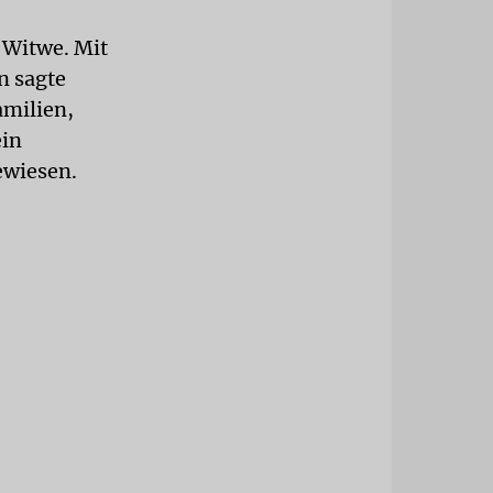
e Witwe. Mit
n sagte
amilien,
ein
ewiesen.