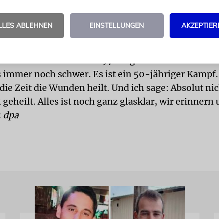
te, der Ausgang von Verhandlungen mit der Bunde
ntschädigung sei ungewiss. »Ich habe keine Ahnun
LLES ABLEHNEN
EINSTELLUNGEN
AKZEPTIER
, sagt sie. »In der Zwischenzeit gilt das Ultimatum
matischen Erlebnissen 1972 sagte Romano: »Auch 
es immer noch schwer. Es ist ein 50-jähriger Kamp
die Zeit die Wunden heilt. Und ich sage: Absolut nic
t geheilt. Alles ist noch ganz glasklar, wir erinnern 
«
dpa