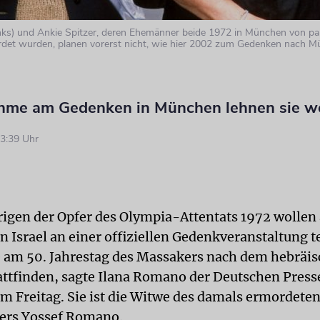
nks) und Ankie Spitzer, deren Ehemänner beide 1972 in München von pa
rdet wurden, planen vorerst nicht, wie hier 2002 zum Gedenken nach 
ahme am Gedenken in München lehnen sie we
3:39 Uhr
igen der Opfer des Olympia-Attentats 1972 wollen 
n Israel an einer offiziellen Gedenkveranstaltung 
 am 50. Jahrestag des Massakers nach dem hebräi
attfinden, sagte Ilana Romano der Deutschen Pres
am Freitag. Sie ist die Witwe des damals ermordete
ers Yossef Romano.