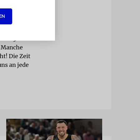
sregierung
g, wohin es
EN
 weiter.«
nach 50
f. Manche
ht! Die Zeit
uns an jede