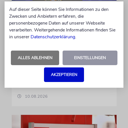
Auf dieser Seite können Sie Informationen zu den
NAHOST
Zwecken und Anbietern erfahren, die
Board of Peace: Gaza-Plan
personenbezogene Daten auf unserer Webseite
einzige Garantie für
verarbeiten. Weitergehende Informationen finden Sie
Verhinderung weiterer
in unserer
Datenschutzerklärung
.
Hamas-Massaker
Der Sondergesandte Nikolai Mladenov sagt,
ALLES ABLEHNEN
EINSTELLUNGEN
entscheidend sei dabei nicht Vertrauen in die
Hamas, sondern eine lückenlose Überprüfung
konkreter Schritte zur Entwaffnung der
AKZEPTIEREN
Terrororganisation
10.08.2026