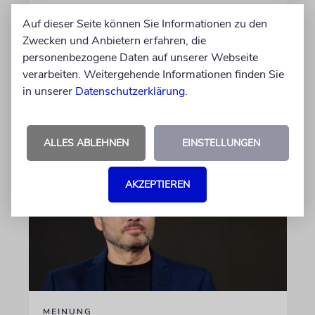
ugandischen Armee der geplanten
Auf dieser Seite können Sie Informationen zu den
internationalen Stabilisierungstruppe
Zwecken und Anbietern erfahren, die
anschließen. In Afrika zählt das Land zu den
personenbezogene Daten auf unserer Webseite
größten Truppenstellern für
verarbeiten. Weitergehende Informationen finden Sie
Friedensmissionen
in unserer
Datenschutzerklärung
.
07.08.2026
ALLES ABLEHNEN
EINSTELLUNGEN
AKZEPTIEREN
MEINUNG