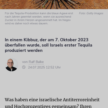
Für die Tequila-Produktion kann die blaue Agave erst
Foto: Getty Images
nach Jahren geerntet werden, wenn sie ausreichend
Zucker in ihrem Herzen angesammelt hat. Im Negev
wird es daher noch etwas dauern.
In einem Kibbuz, der am 7. Oktober 2023
überfallen wurde, soll Israels erster Tequila
produziert werden
von
Ralf Balke
24.07.2025 12:52 Uhr
Was haben eine israelische Antiterroreinheit
und Hochprozentiges gemeinsam? Ihren