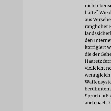
nicht ebens
hätte? Wie 
aus Verseh
ranghoher 
landssicher
den Internet
korrigiert w
die der Geh
Haaretz fer
vielleicht 
wenngleich 
Waffensyste
berühmtem 
Spruch: »Es
auch nach 2