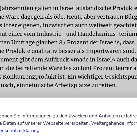
Jahrzehnten galten in Israel ausländische Produkte 
e Ware dagegen als öde. Heute aber vertrauen Bürg
s ihrer eigenen, inzwischen auch weltweit geachte
Laut einer vom Industrie- und Handelsminis-teriu
ten Umfrage glauben 87 Prozent der Israelis, dass
e Produkte qualitativ besser als Importwaren sind.
ument gibt dem Aufdruck »made in Israel« auch d
 die betreffende Ware bis zu fünf Prozent teurer a
s Konkurrenzprodukt ist. Ein wichtiger Gesichtspun
nsch, einheimische Arbeitsplätze zu retten.
ird die erste Musikakademie für orthodoxe Studente
können Sie Informationen zu den Zwecken und Anbietern erfahre
e Alma Mater wird sich ausschließlich jüdischer G
Daten auf unserer Webseite verarbeiten. Weitergehende Infor
ition widmen. Zudem werden die angehenden Kün
enschutzerklärung
.
xte studieren, um sie als eine Quelle der Inspiratio