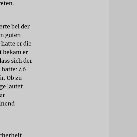
reten.
rte bei der
en guten
hatte er die
st bekam er
ass sich der
 hatte: 46
ür. Ob zu
ge lautet
er
einend
cherheit