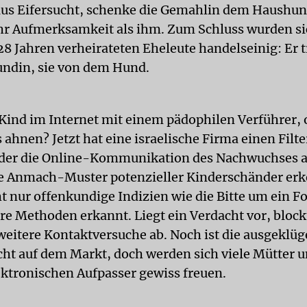
aus Eifersucht, schenke die Gemahlin dem Haushu
r Aufmerksamkeit als ihm. Zum Schluss wurden si
 28 Jahren verheirateten Eheleute handelseinig: Er 
undin, sie von dem Hund.
 Kind im Internet mit einem pädophilen Verführer,
s ahnen? Jetzt hat eine israelische Firma einen Filte
 der die Online-Kommunikation des Nachwuchses a
e Anmach-Muster potenzieller Kinderschänder erk
t nur offenkundige Indizien wie die Bitte um ein F
ere Methoden erkannt. Liegt ein Verdacht vor, block
itere Kontaktversuche ab. Noch ist die ausgeklüg
cht auf dem Markt, doch werden sich viele Mütter u
ektronischen Aufpasser gewiss freuen.