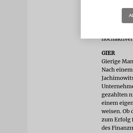
Allerdings 
der Form. So
A
sind, eine
des Rabbine
hochaktiven
GIER
Gierige Man
Nach einem 
Jachimowitsc
Unternehmen
gezahlten n
einem eigen
weisen. Ob 
zum Erfolg 
des Finanzm