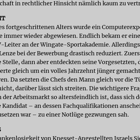
chaft in rechtlicher Hinsicht nämlich kaum zu vert
IT
s fortgeschrittenen Alters wurde ein Computerexpe
e immer wieder abgewiesen. Endlich bekam er ein
-Leiter an der Wingate-Sportakademie. Allerdings 
 Lenze bei der Bewerbung drastisch reduziert. Zuer
 Stelle, dann aber entdeckten seine Vorgesetzten, d
rte gleich um ein volles Jahrzehnt jünger gemacht
ren. Da setzten die Chefs den Mann gleich vor die T
icht, darüber lässt sich streiten. Die wichtigere Fra
der Arbeitsmarkt so altersfeindlich ist, dass sich d
e Kandidat – an dessen Fachqualifikationen ansch
usetzen war – zu einer Notlüge gezwungen sah.
S
ankenlosigkeit von Knesset-Angestellten Israels Si