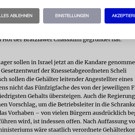
bedeutet streng fromm im Inhalt nicht unbedingt tra
 etwa befindet sich unter Werken, die bereits in d
LLES ABLEHNEN
EINSTELLUNGEN
AKZEPTIER
 Rockoper zum Leben und Wirken Rabbi Nachmans 
rs und Mystikers, der vor zwei Jahrhunderten den b
 Hof der Bratzlawer Chassidim gegründet hat.
ager sollen in Israel jetzt an die Kandare genomm
Gesetzentwurf der Knessetabgeordneten Scheli
h sollen die Gehälter leitender Angestellter eines
s nicht das Fünfzigfache des von der jeweiligen 
iedrigsten Gehalts übersteigen. Auch die Regierung
en Vorschlag, um die Betriebsleiter in die Schrank
das Vorhaben – von vielen Bürgern ausdrücklich be
führen wird, ist indessen offen. Nach Auffassung 
inisteriums wäre staatlich verordnete Gehälterkont