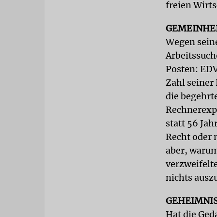
freien Wirts
GEMEINHE
Wegen seine
Arbeitssuch
Posten: EDV
Zahl seiner
die begehrte
Rechnerexpe
statt 56 Jah
Recht oder n
aber, warum 
verzweifelt
nichts ausz
GEHEIMNI
Hat die Ged