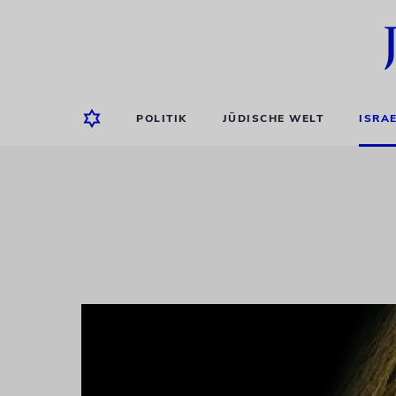
POLITIK
JÜDISCHE WELT
ISRA