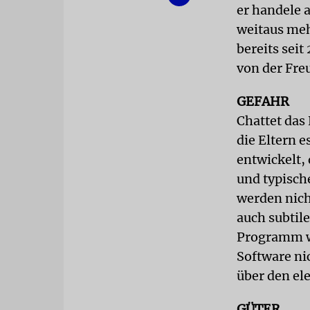
er handele 
weitaus meh
bereits seit
von der Fre
GEFAHR
Chattet das
die Eltern e
entwickelt,
und typisch
werden nich
auch subtil
Programm we
Software ni
über den el
GÜTER