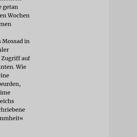
e getan
igen Wochen
amen
s Mossad in
hler
 Zugriff auf
nnten. Wie
eine
 wurden,
eime
reichs
chriebene
Dummheit«