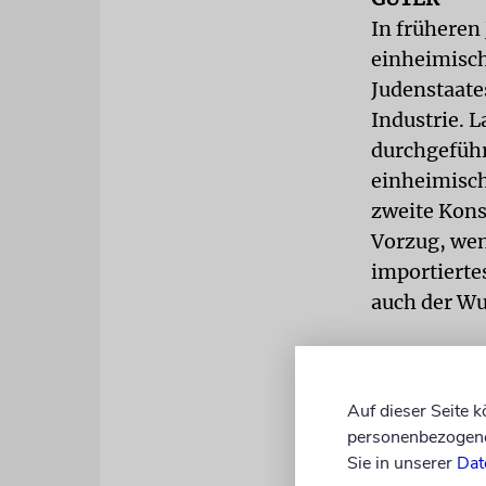
In früheren 
einheimisch
Judenstaate
Industrie. 
durchgeführ
einheimisch
zweite Kons
Vorzug, wenn
importierte
auch der Wu
GESANG
In Israel w
Auf dieser Seite 
Die gläubig
personenbezogene 
und Kompos
Sie in unserer
Dat
religiöse Te