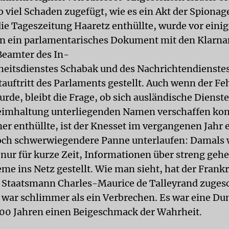
o viel Schaden zugefügt, wie es ein Akt der Spionag
die Tageszeitung Haaretz enthüllte, wurde vor ein
en ein parlamentarisches Dokument mit den Klarn
Beamter des In-
heitsdienstes Schabak und des Nachrichtendienste
auftritt des Parlaments gestellt. Auch wenn der Fe
urde, bleibt die Frage, ob sich ausländische Dienste
eimhaltung unterliegenden Namen verschaffen ko
ner enthüllte, ist der Knesset im vergangenen Jahr 
noch schwerwiegendere Panne unterlaufen: Damals
nur für kurze Zeit, Informationen über streng geh
me ins Netz gestellt. Wie man sieht, hat der Frank
Staatsmann Charles-Maurice de Talleyrand zuges
 war schlimmer als ein Verbrechen. Es war eine 
00 Jahren einen Beigeschmack der Wahrheit.