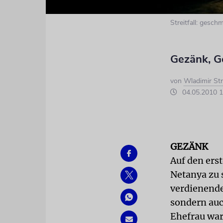
Streitfall: gesch
Gezänk, G
von
Wladimir St
04.05.2010 1
GEZÄNK
Auf den erst
Netanya zu s
verdienende 
sondern auc
Ehefrau war