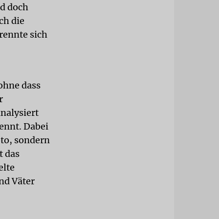
nd doch
ch die
trennte sich
 ohne dass
r
nalysiert
ennt. Dabei
oto, sondern
t das
elte
nd Väter