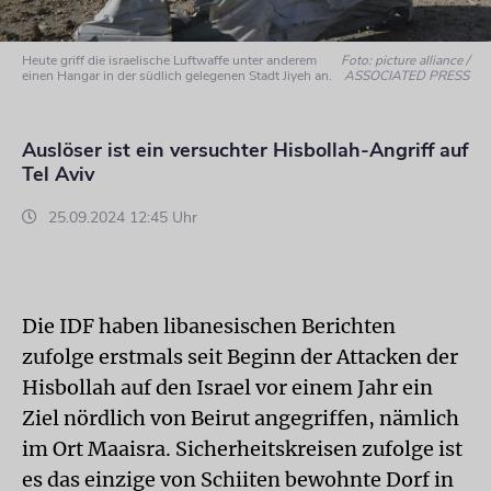
Heute griff die israelische Luftwaffe unter anderem
Foto: picture alliance /
einen Hangar in der südlich gelegenen Stadt Jiyeh an.
ASSOCIATED PRESS
Auslöser ist ein versuchter Hisbollah-Angriff auf
Tel Aviv
25.09.2024 12:45 Uhr
Die IDF haben libanesischen Berichten
zufolge erstmals seit Beginn der Attacken der
Hisbollah auf den Israel vor einem Jahr ein
Ziel nördlich von Beirut angegriffen, nämlich
im Ort Maaisra. Sicherheitskreisen zufolge ist
es das einzige von Schiiten bewohnte Dorf in