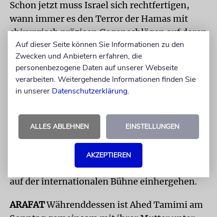
Schon jetzt muss Israel sich rechtfertigen,
wann immer es den Terror der Hamas mit
chirurgisch präzisen Gegenschlägen auf deren
Auf dieser Seite können Sie Informationen zu den
Quartiere beantwortet. Ein robusteres
Zwecken und Anbietern erfahren, die
Vorgehen gegen Nadelstiche nach
personenbezogene Daten auf unserer Webseite
Tamimi’scher Hausfrauenart brächte das
verarbeiten. Weitergehende Informationen finden Sie
antiisraelische Fass indes vollends zum
in unserer
Datenschutzerklärung
.
Überlaufen. In kaum einem anderen Land
wären Übergriffe auf Soldaten ohne
Konsequenzen denkbar. Nur im Falle Israels
ALLES ABLEHNEN
EINSTELLUNGEN
steht jeder Akt der Selbstverteidigung unter
Generalverdacht. Nur hier können
AKZEPTIEREN
Selbstverständlichkeiten mit hohen Kosten
auf der internationalen Bühne einhergehen.
ARAFAT
Währenddessen ist Ahed Tamimi am