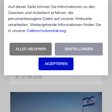
Wie Georg Restle die
Auf dieser Seite können Sie Informationen zu den
Glaubwürdigkeit des ÖRR
Zwecken und Anbietern erfahren, die
untergräbt
personenbezogene Daten auf unserer Webseite
verarbeiten. Weitergehende Informationen finden Sie
Nach dem X-Post des Journalisten hat sich
in unserer
Datenschutzerklärung
.
Felix Schotland, Vorstand der Synagogen-
Gemeinde Köln, an WDR-
Programmdirektorin Andrea Schafarczyk
ALLES ABLEHNEN
EINSTELLUNGEN
gewandt. Wir dokumentieren das Schreiben
im Wortlaut
AKZEPTIEREN
von Felix Schotland
07.08.2026