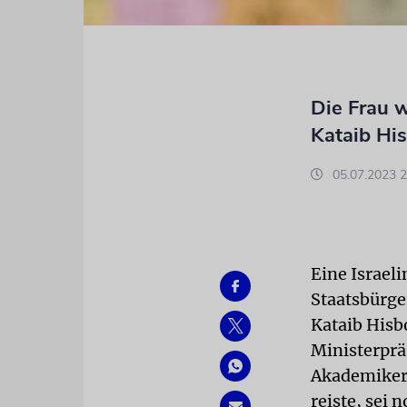
Die Frau w
Kataib His
05.07.2023 2
Eine Israeli
Staatsbürger
Kataib Hisbo
Ministerprä
Akademikeri
reiste, sei 