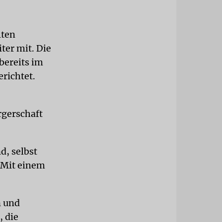
lten
ter mit. Die
bereits im
richtet.
rgerschaft
d, selbst
. Mit einem
n und
, die