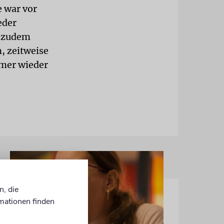
e war vor
eder
n zudem
, zeitweise
mmer wieder
n, die
mationen finden