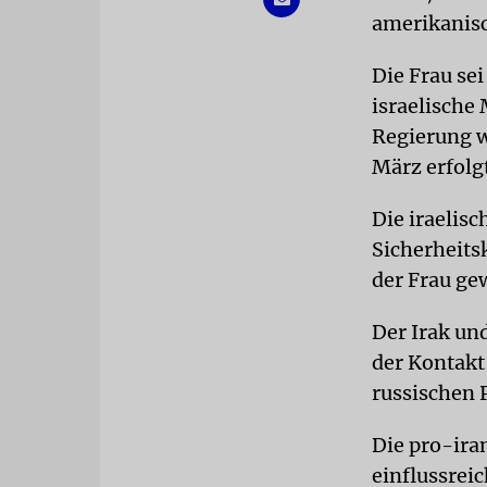
amerikanisc
Die Frau sei
israelische
Regierung w
März erfolg
Die iraelis
Sicherheitsk
der Frau ge
Der Irak und
der Kontakt
russischen P
Die pro-ira
einflussreic