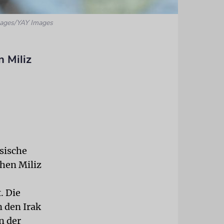
mages/YAY Images
n Miliz
ssische
chen Miliz
. Die
 den Irak
n der