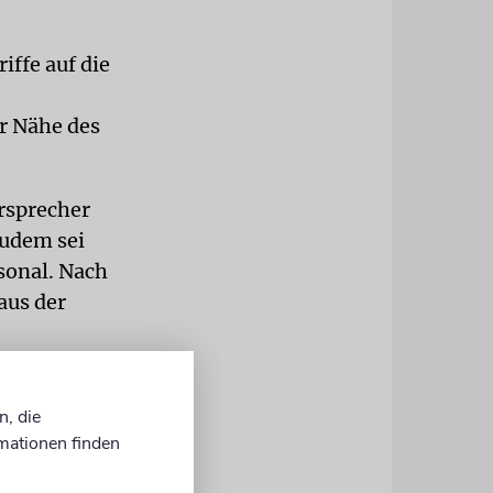
iffe auf die
er Nähe des
ärsprecher
Zudem sei
sonal. Nach
aus der
plex im
srael wirft
n, die
mationen finden
lzentrum zu