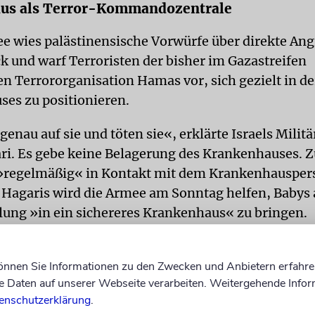
us als Terror-Kommandozentrale
ee wies palästinensische Vorwürfe über direkte Angr
ck und warf Terroristen der bisher im Gazastreifen
n Terrororganisation Hamas vor, sich gezielt in d
es zu positionieren.
genau auf sie und töten sie«, erklärte Israels Milit
ri. Es gebe keine Belagerung des Krankenhauses. 
 »regelmäßig« in Kontakt mit dem Krankenhausper
 Hagaris wird die Armee am Sonntag helfen, Babys 
lung »in ein sichereres Krankenhaus« zu bringen.
haus ist mit 700 Betten der wichtigste Klinikkom
 und bietet Notfall- und chirurgische Versorgung. I
können Sie Informationen zu den Zwecken und Anbietern erfahre
Daten auf unserer Webseite verarbeiten. Weitergehende Infor
vor, das Krankenhaus als Kommando- und Kontrol
enschutzerklärung
.
en.
dpa/ja