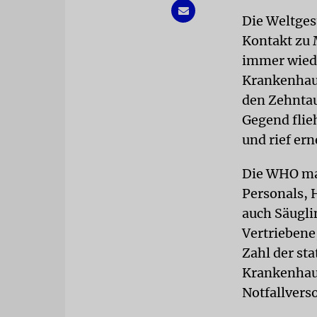
Die Weltges
Kontakt zu 
immer wiede
Krankenhaus
den Zehntau
Gegend flie
und rief er
Die WHO mac
Personals, 
auch Säugli
Vertriebene
Zahl der sta
Krankenhaus
Notfallvers