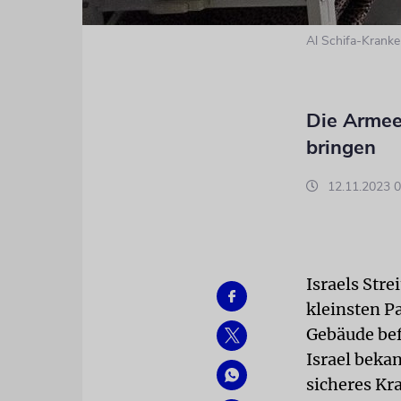
Al Schifa-Krank
Die Armee 
bringen
12.11.2023 0
Israels Str
kleinsten Pa
Gebäude bef
Israel beka
sicheres Kr