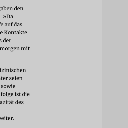
gaben den
. »Da
e auf das
re Kontakte
s der
gmorgen mit
izinischen
ter seien
 sowie
olge ist die
azität des
e
eiter.