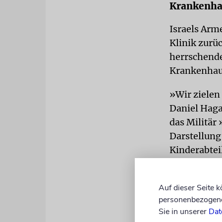
Krankenha
Israels Arm
Klinik zurü
herrschende
Krankenhaus
»Wir zielen 
Daniel Haga
das Militär
Darstellung
Kinderabtei
Das Kranken
Gazastreifen
Auf dieser Seite 
personenbezogene 
der Hamas 
Sie in unserer
Dat
missbrauch