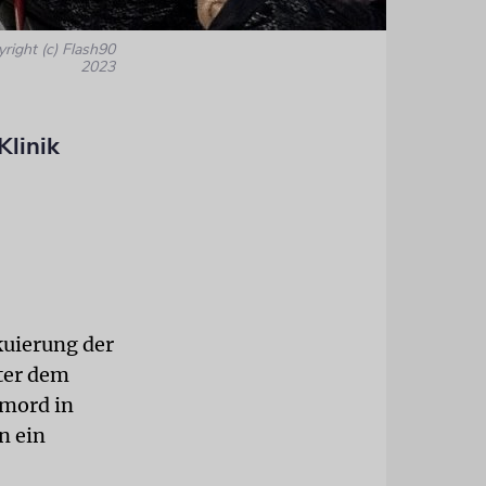
yright (c) Flash90
2023
Klinik
kuierung der
nter dem
nmord in
n ein