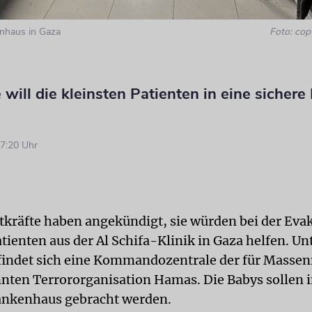
enhaus in Gaza
Foto: cop
will die kleinsten Patienten in eine sichere 
7:20 Uhr
eitkräfte haben angekündigt, sie würden bei der Eva
tienten aus der Al Schifa-Klinik in Gaza helfen. U
indet sich eine Kommandozentrale der für Masse
nnten Terrororganisation Hamas. Die Babys sollen i
ankenhaus gebracht werden.