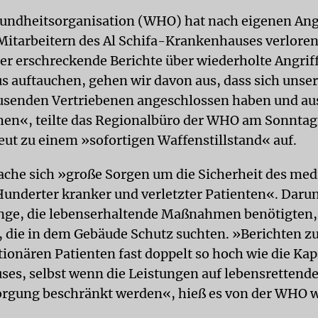
undheitsorganisation (WHO) hat nach eigenen An
Mitarbeitern des Al Schifa-Krankenhauses verloren
r erschreckende Berichte über wiederholte Angriff
 auftauchen, gehen wir davon aus, dass sich unse
senden Vertriebenen angeschlossen haben und au
hen«, teilte das Regionalbüro der WHO am Sonnta
neut zu einem »sofortigen Waffenstillstand« auf.
he sich »große Sorgen um die Sicherheit des med
Hunderter kranker und verletzter Patienten«. Darun
nge, die lebenserhaltende Maßnahmen benötigten,
, die in dem Gebäude Schutz suchten. »Berichten zuf
tionären Patienten fast doppelt so hoch wie die Kap
es, selbst wenn die Leistungen auf lebensrettend
orgung beschränkt werden«, hieß es von der WHO w