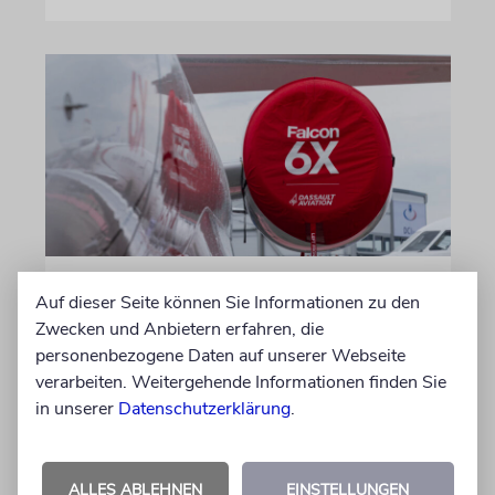
DUBLIN
Auf dieser Seite können Sie Informationen zu den
Wegen Israel-Boykott:
Zwecken und Anbietern erfahren, die
Irisches Regierungsflugzeug
personenbezogene Daten auf unserer Webseite
verarbeiten. Weitergehende Informationen finden Sie
kann nicht mehr im Nebel
in unserer
Datenschutzerklärung
.
landen
Beim Kauf der Maschine wurde bewusst auf
das System »FalconEye« verzichtet, weil der
ALLES ABLEHNEN
EINSTELLUNGEN