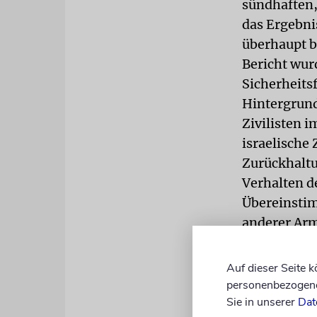
sündhaften,
das Ergebn
überhaupt b
Bericht wur
Sicherheits
Hintergrund
Zivilisten 
israelische 
Zurückhaltu
Verhalten d
Übereinstim
anderer Arm
bestätigt; 
juristische 
Auf dieser Seite 
Angriffen s
personenbezogene 
Israel nicht
Sie in unserer
Dat