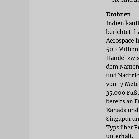
Drohnen
Indien kauf
berichtet, h
Aerospace I
500 Millione
Handel zwis
dem Namen »
und Nachric
von 17 Mete
35.000 Fuß 
bereits an 
Kanada und 
Singapur un
Typs über F
unterhält.