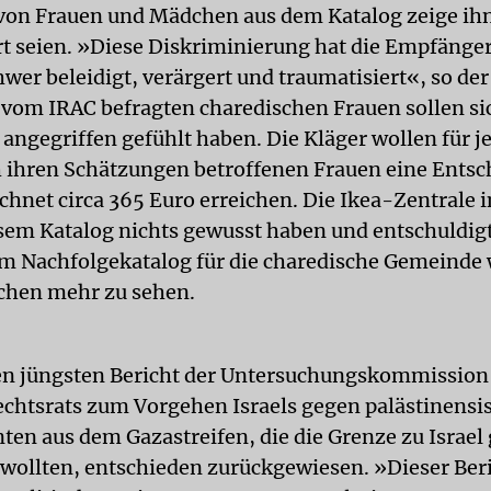
von Frauen und Mädchen aus dem Katalog zeige ihn
t seien. »Diese Diskriminierung hat die Empfänger
wer beleidigt, verärgert und traumatisiert«, so de
 vom IRAC befragten charedischen Frauen sollen si
angegriffen gefühlt haben. Die Kläger wollen für j
 ihren Schätzungen betroffenen Frauen eine Ents
hnet circa 365 Euro erreichen. Die Ikea-Zentrale
esem Katalog nichts gewusst haben und entschuldigt
 Im Nachfolgekatalog für die charedische Gemeinde
chen mehr zu sehen.
den jüngsten Bericht der Untersuchungskommission
htsrats zum Vorgehen Israels gegen palästinensi
en aus dem Gazastreifen, die die Grenze zu Israe
wollten, entschieden zurückgewiesen. »Dieser Beric