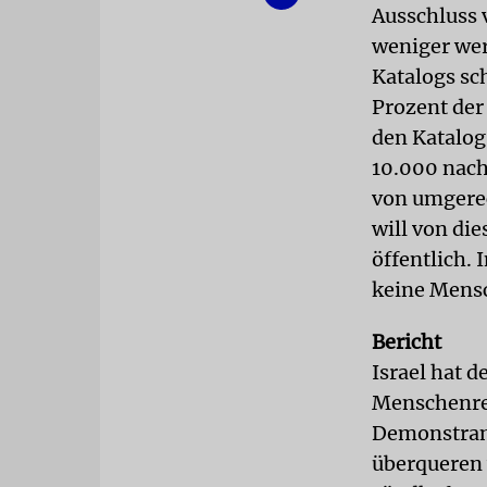
Ausschluss 
weniger wer
Katalogs sch
Prozent der
den Katalog 
10.000 nach
von umgerec
will von di
öffentlich.
keine Mens
Bericht
Israel hat 
Menschenrec
Demonstrant
überqueren 