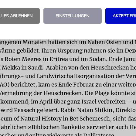
aaten auf, den Bericht abzulehnen und seine Empf
LLES ABLEHNEN
EINSTELLUNGEN
AKZEPTIER
erwarten Experten der UNO in Israel eine Heuschre
angenen Monaten hatten sich im Nahen Osten und 
wärme gebildet. Ihren Ursprung nahmen sie im De
es Roten Meeres in Eritrea und im Sudan. Ende Jan
d Mekka in Saudi-Arabien von den Heuschrecken h
ährungs- und Landwirtschaftsorganisation der Ver
AO) berichtet, kam es Ende Februar zu einer weite
Vermehrung der Heuschrecken. Die Plage könnte s
kommend, im April über ganz Israel verbreiten – 
l wird Pessach gefeiert. Rabbi Natan Slifkin, Direkto
seum of Natural History in Bet Schemesch, sieht das
jährlichen »Biblischen Bankett« serviert er auch 
oscher und gelten vielerorts als Delikatesse.