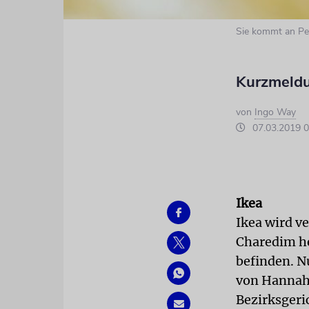
Sie kommt an Pe
Kurzmeldu
von
Ingo Way
07.03.2019 0
Ikea
Ikea wird v
Charedim he
befinden. N
von Hannah 
Bezirksgeri