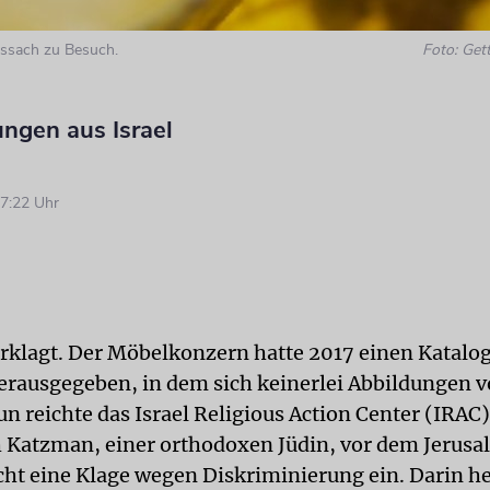
ssach zu Besuch.
Foto: Get
ngen aus Israel
7:22 Uhr
erklagt. Der Möbelkonzern hatte 2017 einen Katalog 
rausgegeben, in dem sich keinerlei Abbildungen 
un reichte das Israel Religious Action Center (IRA
Katzman, einer orthodoxen Jüdin, vor dem Jerusa
cht eine Klage wegen Diskriminierung ein. Darin hei