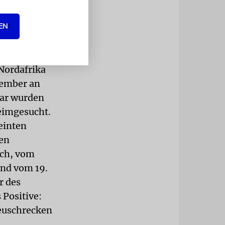
ehlungen zu
EN
ckenplage.
Nordafrika
zember an
uar wurden
eimgesucht.
einten
ren
ich, vom
und vom 19.
r des
 Positive:
Heuschrecken