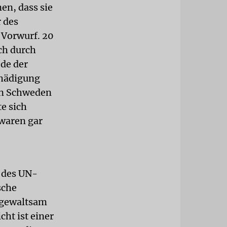
en, dass sie
 des
r Vorwurf. 20
ch durch
ede der
chädigung
 in Schweden
e sich
 waren gar
 des UN-
sche
l gewaltsam
ht ist einer