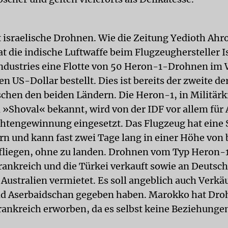
t israelische Drohnen. Wie die Zeitung Yedioth Ahr
at die indische Luftwaffe beim Flugzeughersteller I
ndustries eine Flotte von 50 Heron-1-Drohnen im 
n US-Dollar bestellt. Dies ist bereits der zweite de
chen den beiden Ländern. Die Heron-1, in Militärk
Shoval« bekannt, wird von der IDF vor allem für
htengewinnung eingesetzt. Das Flugzeug hat eine
rn und kann fast zwei Tage lang in einer Höhe von 
fliegen, ohne zu landen. Drohnen vom Typ Heron-
Frankreich und die Türkei verkauft sowie an Deutsc
Australien vermietet. Es soll angeblich auch Verkä
d Aserbaidschan gegeben haben. Marokko hat Dro
rankreich erworben, da es selbst keine Beziehungen