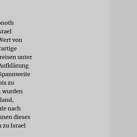
onoth
srael
Wert von
rartige
reisen unter
 Aufklärung
 Spannweite
bis zu
1 wurden
hland,
ufe nach
hnen dieses
 zu Israel