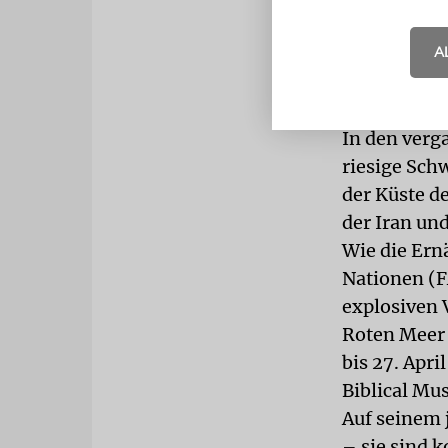
Mitgliedsst
ignorieren.
A
Plage
Zu Pessach 
In den verg
riesige Sch
der Küste d
der Iran un
Wie die Ern
Nationen (F
explosiven 
Roten Meer 
bis 27. Apri
Biblical Mu
Auf seinem 
– sie sind k