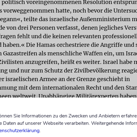
 politisch voreingenommenen Resolution entsprun
is vorweggenommen hatte, noch bevor die Untersu
egann«, teilte das israelische Außenministerium m
de von drei Personen verfasst, denen jegliches Vers
fragen fehlt und die keinen relevanten professionel
 haben.« Die Hamas orches­triere die Angriffe und 
im Gazastreifen als menschliche Waffen ein, um Isra
Zivilisten anzugreifen, heißt es weiter. Israel habe 
ng und nur zum Schutz der Zivilbevölkerung reagie
er israelischen Armee an der Grenze geschieht in
mung mit dem internationalen Recht und den Sta
een weltweit. Unabhängige Militärexperten haben
ebenso Israels Oberster Gerichtshof, eine weltweit 
Institution.« Israel werde weiterhin seine Bürger vo
können Sie Informationen zu den Zwecken und Anbietern erfahre
chützen, »trotz der Auffassung des Menschenrechts
Daten auf unserer Webseite verarbeiten. Weitergehende Infor
 das Recht habe, seine Grenzen zu verteidigen«. Israe
enschutzerklärung
.