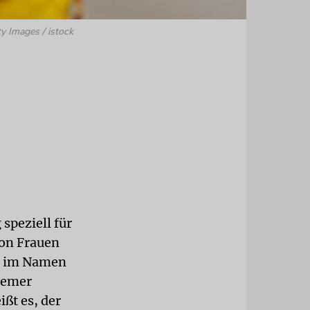
ty Images / istock
speziell für
von Frauen
C) im Namen
lemer
ßt es, der