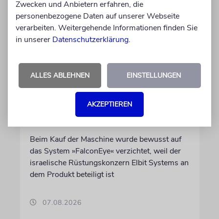
Zwecken und Anbietern erfahren, die
personenbezogene Daten auf unserer Webseite
verarbeiten. Weitergehende Informationen finden Sie
in unserer
Datenschutzerklärung
.
DUBLIN
ALLES ABLEHNEN
EINSTELLUNGEN
Wegen Israel-Boykott:
Irisches Regierungsflugzeug
AKZEPTIEREN
kann nicht mehr im Nebel
landen
Beim Kauf der Maschine wurde bewusst auf
das System »FalconEye« verzichtet, weil der
israelische Rüstungskonzern Elbit Systems an
dem Produkt beteiligt ist
07.08.2026