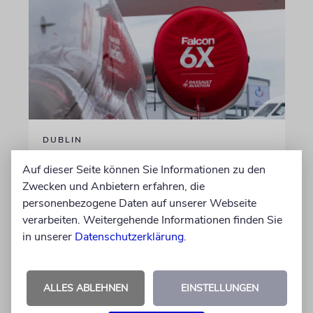
DUBLIN
Wegen Israel-Boykott:
Auf dieser Seite können Sie Informationen zu den
Irisches Regierungsflugzeug
Zwecken und Anbietern erfahren, die
kann nicht mehr im Nebel
personenbezogene Daten auf unserer Webseite
landen
verarbeiten. Weitergehende Informationen finden Sie
in unserer
Datenschutzerklärung
.
Beim Kauf der Maschine wurde bewusst auf
das System »FalconEye« verzichtet, weil der
israelische Rüstungskonzern Elbit Systems an
ALLES ABLEHNEN
EINSTELLUNGEN
dem Produkt beteiligt ist