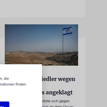
JUSTIZ
Israelischer Siedler wegen
n, die
mationen finden
Tötung eines
Palästinensers angeklagt
Der getötete Aktivist setzte sich gegen
Siedlergewalt ein und war an dem Oscar-