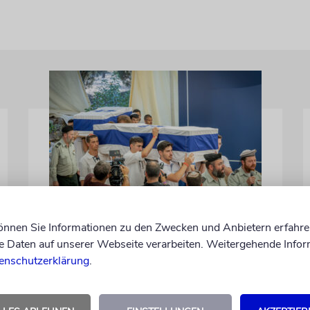
JERUSALEM
Großeltern umgebettet:
können Sie Informationen zu den Zwecken und Anbietern erfahre
Daten auf unserer Webseite verarbeiten. Weitergehende Infor
Theodor Herzls letzter
enschutzerklärung
.
Wille ist erfüllt
Die Überreste von Schimon und Rikva
Herzl, Vorfahren väterlicherseits des