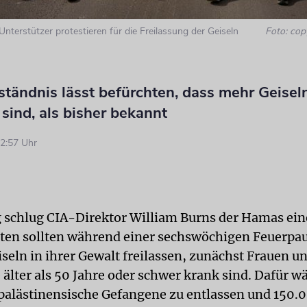
nterstützer protestieren für die Freilassung der Geiseln
Foto: cop
tändnis lässt befürchten, dass mehr Geisel
sind, als bisher bekannt
2:57 Uhr
schlug CIA-Direktor William Burns der Hamas eine
sten sollten während einer sechswöchigen Feuerpau
iseln in ihrer Gewalt freilassen, zunächst Frauen u
älter als 50 Jahre oder schwer krank sind. Dafür wä
 palästinensische Gefangene zu entlassen und 150.