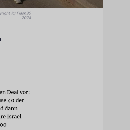
yright (c) Flash90
2024
n
n Deal vor:
se 40 der
nd dann
re Israel
000