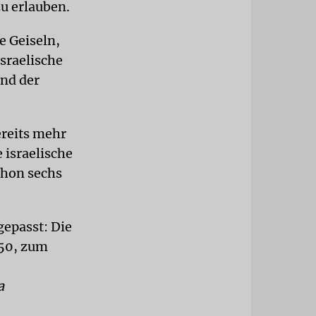
u erlauben.
e Geiseln,
israelische
end der
ereits mehr
 israelische
chon sechs
gepasst: Die
 50, zum
a