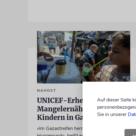
NAHOST
UNICEF-Erhebung: Kaum
Auf dieser Seite 
personenbezogene 
Mangelernährung bei
Sie in unserer
Dat
Kindern in Gaza
»Im Gazastreifen herrscht keine
Hungersnot«, heißt es im israelischen