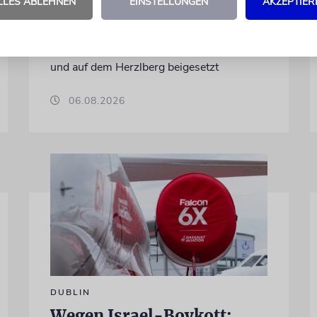
LLES ABLEHNEN
EINSTELLUNGEN
AKZEPTIER
Zionismus-Begründers und prägende
Gestalten in Theodor Herzls Jugend,
wurden von Serbien nach Israel überführt
und auf dem Herzlberg beigesetzt
06.08.2026
DUBLIN
Wegen Israel-Boykott: