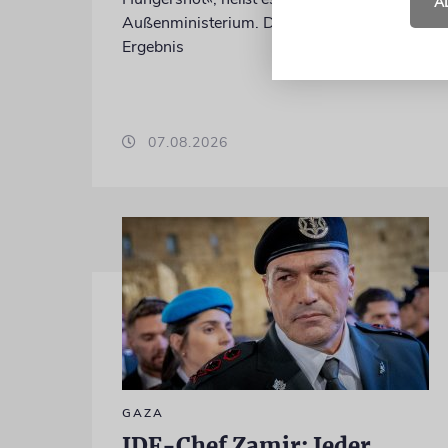
A
Außenministerium. Dies sei das eindeutige
Ergebnis
07.08.2026
GAZA
IDF-Chef Zamir: Jeder