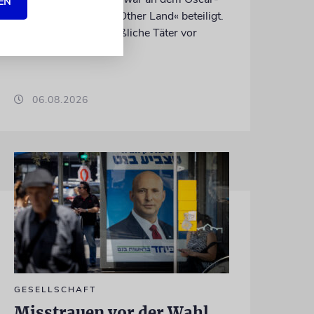
EN
prämierten Film »No Other Land« beteiligt.
Jetzt steht der mutmaßliche Täter vor
Gericht
06.08.2026
GESELLSCHAFT
Misstrauen vor der Wahl