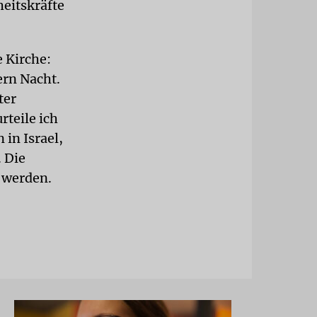
eitskräfte
e Kirche:
ern Nacht.
ter
rteile ich
 in Israel,
 Die
t werden.