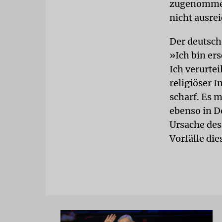
zugenommen.
nicht ausre
Der deutsch
»Ich bin er
Ich verurtei
religiöser I
scharf. Es m
ebenso in D
Ursache des
Vorfälle die