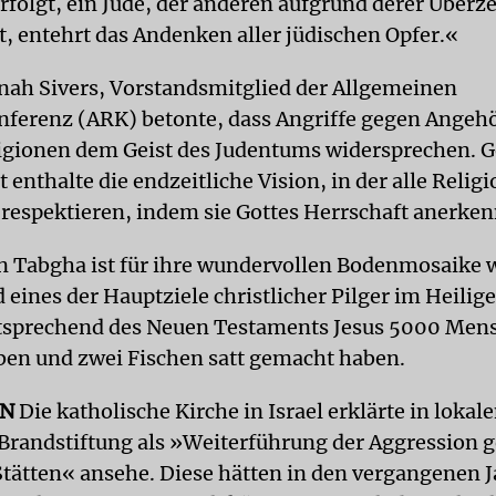
rfolgt, ein Jude, der anderen aufgrund derer Über
t, entehrt das Andenken aller jüdischen Opfer.«
nah Sivers, Vorstandsmitglied der Allgemeinen
ferenz (ARK) betonte, dass Angriffe gegen Angeh
igionen dem Geist des Judentums widersprechen. G
enthalte die endzeitliche Vision, in der alle Relig
 respektieren, indem sie Gottes Herrschaft anerke
in Tabgha ist für ihre wundervollen Bodenmosaike 
 eines der Hauptziele christlicher Pilger im Heilig
ntsprechend des Neuen Testaments Jesus 5000 Men
iben und zwei Fischen satt gemacht haben.
ON
Die katholische Kirche in Israel erklärte in lokal
e Brandstiftung als »Weiterführung der Aggression 
 Stätten« ansehe. Diese hätten in den vergangenen 