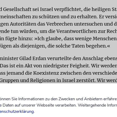
d Gesellschaft sei Israel verpflichtet, die heiligen St
einschaften zu schützen und zu erhalten. Er versi
igen Autoritäten das Verbrechen untersuchen und da
nde tun würden, um die Verantwortlichen zur Rec
lin fügte hinzu: »Ich glaube, dass wenige Menschen
ügen als diejenigen, die solche Taten begehen.«
minister Gilad Erdan verurteilte den Anschlag eben
Das ist ein Akt von niedrigster Feigheit. Wir werde
ass jemand die Koexistenz zwischen den verschied
Gruppen und Religionen in Israel zerstört. Wir wer
leranz zeigen«. Er wies die nördliche Abteilung der
ung des Anschlags zur obersten Priorität zu machen
können Sie Informationen zu den Zwecken und Anbietern erfahre
Daten auf unserer Webseite verarbeiten. Weitergehende Infor
EN
Zentralratspräsident Josef Schuster sagte: »Mit 
enschutzerklärung
.
ie Nachricht vom Brandanschlag auf die Kirche in 