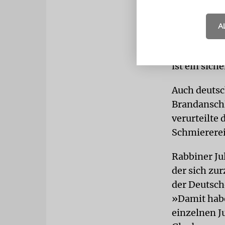
vernommen. J
Sie sind dur
A
keine Mens
rasche Gene
ist ein sich
Auch deutsc
Brandansch
verurteilte
Schmiererei
Rabbiner Ju
der sich zu
der Deutsche
»Damit habe
einzelnen J