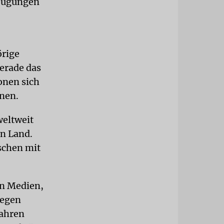
zeugungen
örige
erade das
ionen sich
nnen.
weltweit
en Land.
schen mit
en Medien,
gegen
Jahren