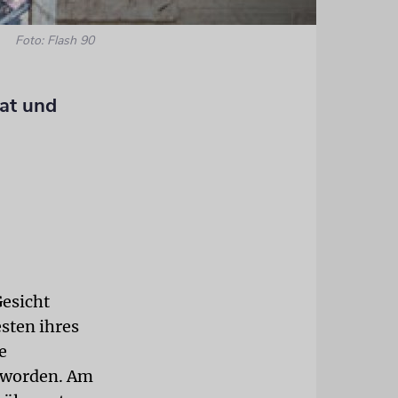
Foto: Flash 90
rat und
Gesicht
sten ihres
e
t worden. Am