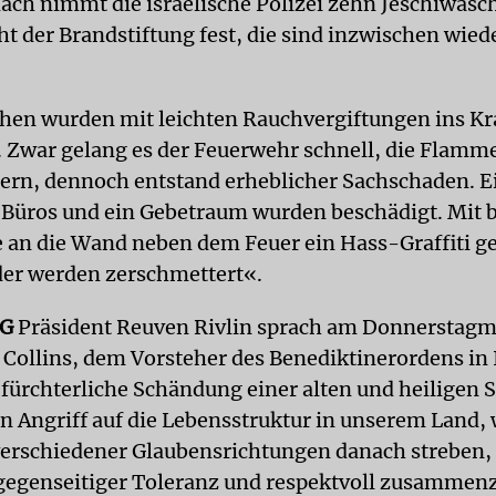
ch nimmt die israelische Polizei zehn Jeschiwasch
t der Brandstiftung fest, die sind inzwischen wied
hen wurden mit leichten Rauchvergiftungen ins K
t. Zwar gelang es der Feuerwehr schnell, die Flamm
rn, dennoch entstand erheblicher Sachschaden. E
Büros und ein Gebetraum wurden beschädigt. Mit b
 an die Wand neben dem Feuer ein Hass-Graffiti g
er werden zerschmettert«.
G
Präsident Reuven Rivlin sprach am Donnerstag
 Collins, dem Vorsteher des Benediktinerordens in I
 fürchterliche Schändung einer alten und heiligen S
ein Angriff auf die Lebensstruktur in unserem Land,
rschiedener Glaubensrichtungen danach streben, 
egenseitiger Toleranz und respektvoll zusammen