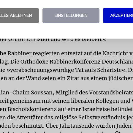
egliche Angriffe auf religiöse Stätten verurteilen 
ch nichts zu rechtfertigen. Wir sind sehr erleichtert
LLES ABLEHNEN
EINSTELLUNGEN
AKZEPTIER
chen getötet wurden. Dem verletzten Mönch wünsc
sung und hoffen, dass die Täter schnell gefasst wer
erer Ort für Christen und wird es bleiben.«
he Rabbiner reagierten entsetzt auf die Nachricht 
lag. Die Orthodoxe Rabbinerkonferenz Deutschlan
 die »verabscheuungswürdige Tat aufs Schärfste«. D
en an der Wand seien ein Zitat aus einem jüdischen
lian-Chaim Soussan, Mitglied des Vorstandsbeirat
rzeit gemeinsam mit seinen liberalen Kollegen und 
n Bischofskonferenz auf einer Israelreise befindet
n die Attentäter das religiöse Selbstverständnis je
uden beschmutzt. Über Jahrtausende wurden Juden