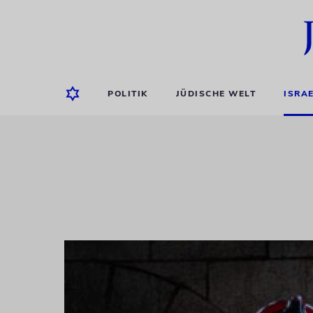
POLITIK
JÜDISCHE WELT
ISRA