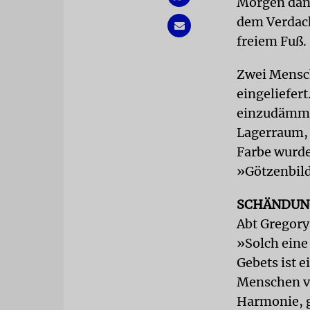
Morgen dana
dem Verdach
freiem Fuß.
Zwei Mensc
eingeliefer
einzudämme
Lagerraum, 
Farbe wurde
»Götzenbild
SCHÄNDUN
Abt Gregory
»Solch eine
Gebets ist 
Menschen ve
Harmonie, g