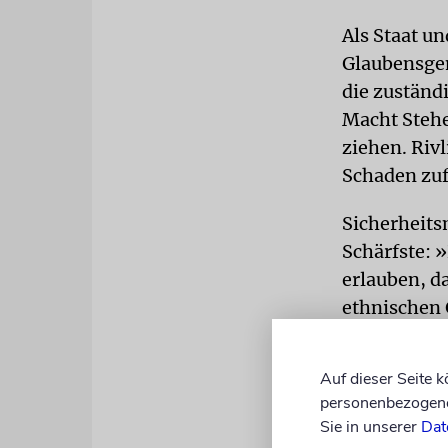
Als Staat un
Glaubensgem
die zuständ
Macht Stehe
ziehen. Riv
Schaden zuf
Sicherheits
Schärfste: »
erlauben, d
ethnischen 
keinerlei To
die Aufklär
Auf dieser Seite 
personenbezogene 
REAKTION
Sie in unserer
Dat
haben wir d