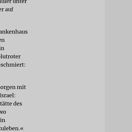
üler unter
er auf
rankenhaus
en
in
lutroter
eschmiert:
morgen mit
srael:
tätte des
 wo
in
zuleben.«