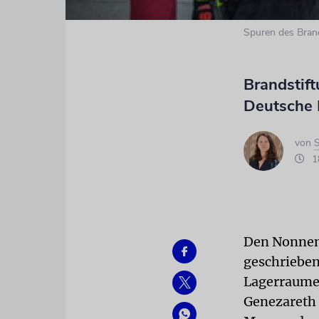
Spuren des Bran
Brandstift
Deutsche 
von
S
18
Den Nonnen 
geschrieben
Lagerraumes
Genezareth 