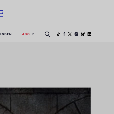
ABO
INDEN