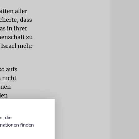
ätten aller
cherte, dass
s in ihrer
henschaft zu
 Israel mehr
so aufs
n nicht
enen
den
 Polizei an,
.
n, die
mationen finden
Entsetzen
Tabgha