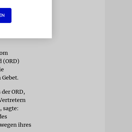
wir zutiefst.
, dass dabei
EN
hen wir
den. Israel
vom
d (ORD)
ie
 Gebet.
s der ORD,
Vertretern
, sagte:
des
 wegen ihres