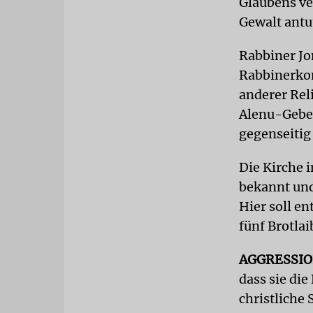
Glaubens ve
Gewalt antu
Rabbiner Jo
Rabbinerkon
anderer Rel
Alenu-Gebet 
gegenseitig
Die Kirche 
bekannt und
Hier soll e
fünf Brotla
AGGRESSI
dass sie di
christliche