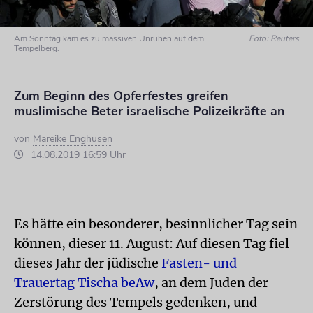
Am Sonntag kam es zu massiven Unruhen auf dem
Foto: Reuters
Tempelberg.
Zum Beginn des Opferfestes greifen
muslimische Beter israelische Polizeikräfte an
von
Mareike Enghusen
14.08.2019 16:59 Uhr
Es hätte ein besonderer, besinnlicher Tag sein
können, dieser 11. August: Auf diesen Tag fiel
dieses Jahr der jüdische
Fasten- und
Trauertag Tischa beAw
, an dem Juden der
Zerstörung des Tempels gedenken, und