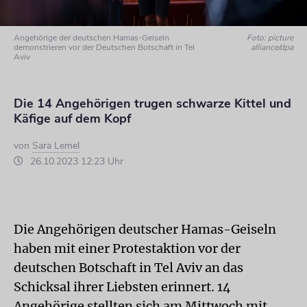
Angehörige der deutschen Hamas-Geiseln
Foto: picture
demonstrieren vor der Deutschen Botschaft in Tel
alliance/dpa
Aviv
Die 14 Angehörigen trugen schwarze Kittel und
Käfige auf dem Kopf
von
Sara Lemel
26.10.2023 12:23 Uhr
Die Angehörigen deutscher Hamas-Geiseln
haben mit einer Protestaktion vor der
deutschen Botschaft in Tel Aviv an das
Schicksal ihrer Liebsten erinnert. 14
Angehörige stellten sich am Mittwoch mit