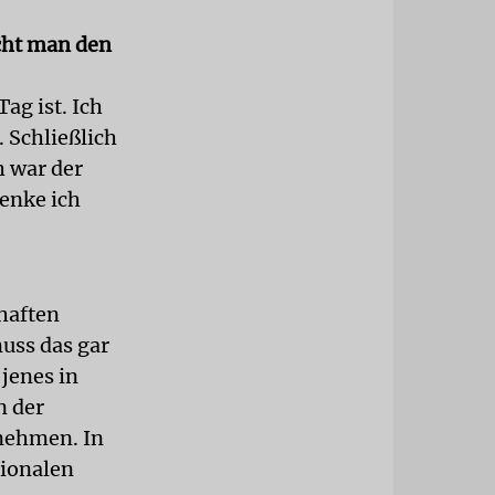
ucht man den
ag ist. Ich
. Schließlich
h war der
denke ich
chaften
uss das gar
 jenes in
n der
rnehmen. In
tionalen