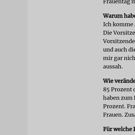
Frauentag m
Warum habe
Ich komme a
Die Vorsitze
Vorsitzende 
und auch di
mir gar nich
aussah.
Wie verände
85 Prozent 
haben zum B
Prozent. Fr
Frauen. Zus
Für welche 