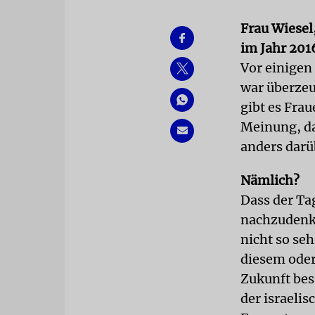
Frau Wiesel
im Jahr 201
Vor einigen 
war überzeug
gibt es Frau
Meinung, da
anders darü
Nämlich?
Dass der Ta
nachzudenke
nicht so seh
diesem oder
Zukunft bes
der israeli