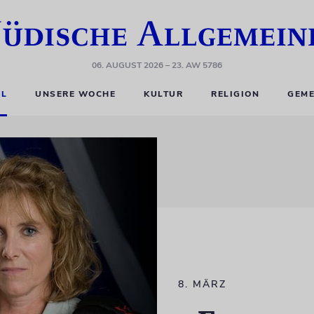
06. AUGUST 2026
– 23. AW 5786
EL
UNSERE WOCHE
KULTUR
RELIGION
GEME
8. MÄRZ