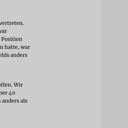
vertreten.
war
e Position
n hatte, war
elds anders
ffen. Wir
ber 40
 anders als