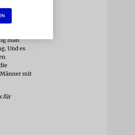
ie mit
EN
 gut aus.
ung man
ng. Und es
en
die
s Männer mit
 für