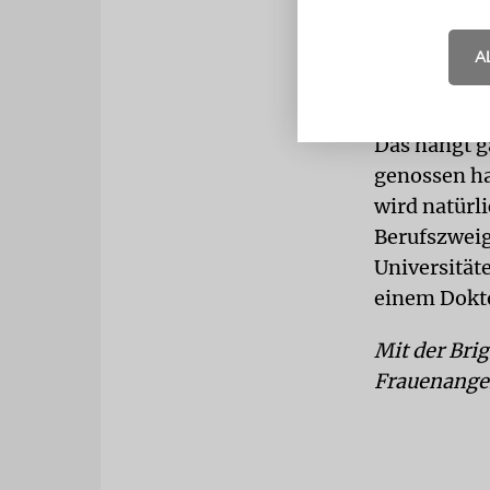
der Armee, 
Arbeitszeit
A
Innerhalb de
Aber wie sie
Das hängt 
genossen ha
wird natürl
Berufszweig
Universität
einem Doktor
Mit der Bri
Frauenangel