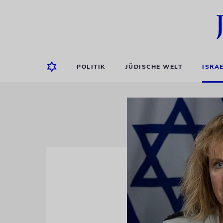
POLITIK
JÜDISCHE WELT
ISRA