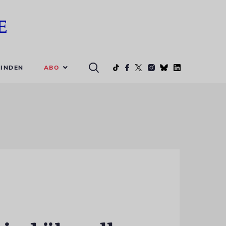
ABO
INDEN