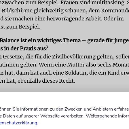
nzwachen zum Beispiel. Frauen sind multitasking. 
e Bildschirme gleichzeitig schauen, dem Kommand
d sie machen eine hervorragende Arbeit. Oder im
t zum Beispiel.
alance ist ein wichtiges Thema – gerade für junge
s in der Praxis aus?
n Gesetze, die für die Zivilbevölkerung gelten, solle
atinnen gelten. Wenn eine Mutter also sechs Mona
 hat, dann hat auch eine Soldatin, die ein Kind er
 hat, ebenfalls dieses Recht.
 junge Väter auch in Elternzeit gehen?
 noch sehr neu, und viele Männer überlassen das dan
können Sie Informationen zu den Zwecken und Anbietern erfahre
r Eltern dürfen zum Beispiel früher nach Hause geh
Daten auf unserer Webseite verarbeiten. Weitergehende Infor
ie noch keine eigene Familie haben. Es gibt viele 
enschutzerklärung
.