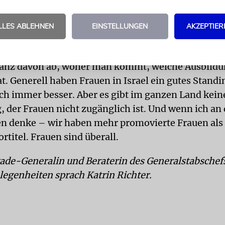
wo man wiederum mehr Männer finden wird, weil s
en rund um die Uhr verbunden sind.
LLES ABLEHNEN
EINSTELLUNGEN
AKZEPTIER
r IDF sieht es mit der Gleichberechtigung also ganz
ht es damit im Alltag aus?
ganz davon ab, woher man kommt, welche Ausbild
t. Generell haben Frauen in Israel ein gutes Standi
ich immer besser. Aber es gibt im ganzen Land kein
, der Frauen nicht zugänglich ist. Und wenn ich an 
en denke – wir haben mehr promovierte Frauen al
titel. Frauen sind überall.
gade-Generalin und Beraterin des Generalstabschefs
egenheiten sprach Katrin Richter.