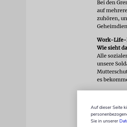
Bei den Gre
auf mehrer
zuhören, un
Geheimdiens
Work-Life-B
Wie sieht da
Alle soziale
unsere Sold
Mutterschutz
es bekommen
Also dürfen
Ja, das ist
Auf dieser Seite 
Frauen. Abe
personenbezogene 
Kameraden, d
Sie in unserer
Dat