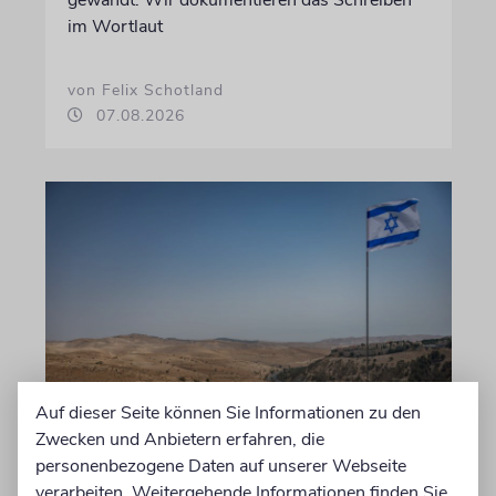
gewandt. Wir dokumentieren das Schreiben
im Wortlaut
von Felix Schotland
07.08.2026
Auf dieser Seite können Sie Informationen zu den
JUSTIZ
Zwecken und Anbietern erfahren, die
Israelischer Siedler wegen
personenbezogene Daten auf unserer Webseite
Tötung eines Palästinensers
verarbeiten. Weitergehende Informationen finden Sie