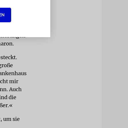
EN
tienten zu
igen wenigen
icherungen
haron.
steckt.
große
Krankenhaus
cht mir
ann. Auch
ind die
ßer.«
, um sie