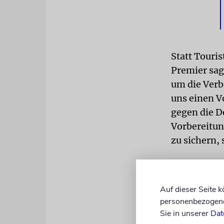
Statt Touris
Premier sag
um die Verb
uns einen V
gegen die D
Vorbereitun
zu sichern, 
GIPFEL
Der
El Al, der 
Auf dieser Seite 
»Ich möchte
personenbezogene 
das Medikam
Sie in unserer
Dat
Medikament 