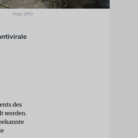
Foto: GPO
ntivirale
ents des
lt worden.
d bekannte
ie