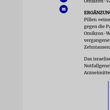
Omikron-Va
ERGÄNZU
Pillen »ein
gegen die P
Omikron-Wel
vergangene
Zehntausend
Das israeli
Notfallgene
Arzneimitte