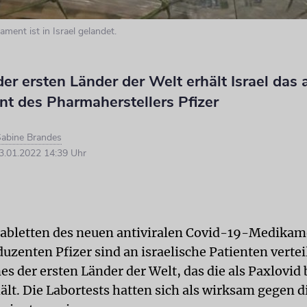
ment ist in Israel gelandet.
der ersten Länder der Welt erhält Israel das a
t des Pharmaherstellers Pfizer
abine Brandes
.01.2022 14:39 Uhr
Tabletten des neuen antiviralen Covid-19-Medikam
zenten Pfizer sind an israelische Patienten vertei
ines der ersten Länder der Welt, das die als Paxlovi
ält. Die Labortests hatten sich als wirksam gegen d