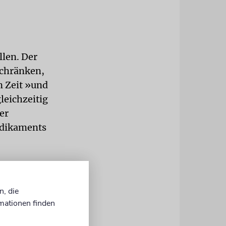
llen. Der
schränken,
n Zeit »und
leichzeitig
er
edikaments
n Sapir von
ogen hatte:
n, die
iligt haben,
mationen finden
Gipfel der