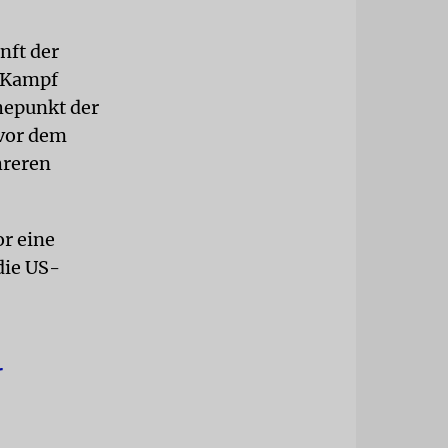
nft der
m Kampf
hepunkt der
 vor dem
reren
r eine
die US-
r