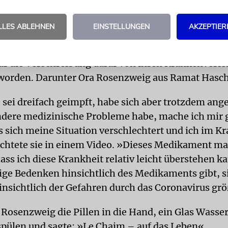
lle.«
LLES ABLEHNEN
EINSTELLUNGEN
AKZEPTIER
hatte Israel begonnen, die Tabletten an Risiko-Pa
ie sich mit Covid-19 infiziert haben. Lediglich ein
r die Verschreibung dafür von ihren Krankenvers
 worden. Darunter Ora Rosenzweig aus Ramat Hasc
e sei dreifach geimpft, habe sich aber trotzdem ange
ndere medizinische Probleme habe, mache ich mir 
s sich meine Situation verschlechtert und ich im 
ichtete sie in einem Video. »Dieses Medikament ma
ass ich diese Krankheit relativ leicht überstehen k
ige Bedenken hinsichtlich des Medikaments gibt, s
nsichtlich der Gefahren durch das Coronavirus grö
osenzweig die Pillen in die Hand, ein Glas Wasser
pülen und sagte: »Le Chaim – auf das Leben«.