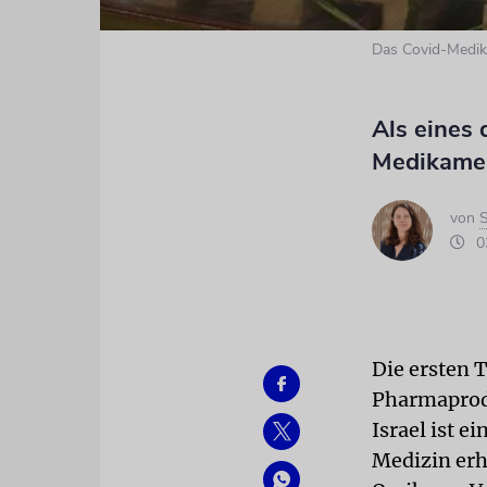
Das Covid-Medika
Als eines 
Medikamen
von
S
03
Die ersten 
Pharmaprodu
Israel ist e
Medizin erh