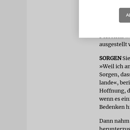
Omicron-We
A
Am Sonntag 
verteilen, d
Personen wa
ausgestellt
SORGEN
Si
»Weil ich a
Sorgen, das
lande«, ber
Hoffnung, d
wenn es ein
Bedenken hi
Dann nahm R
herunterzus