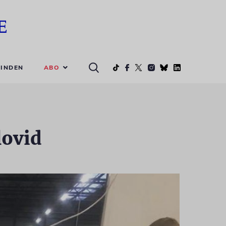
ABO
INDEN
lovid