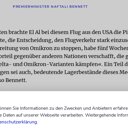
PREMIERMINISTER NAFTALI BENNETT
ten brachte El Al bei diesem Flug aus den USA die Pi
te, die Entscheidung, den Flugverkehr stark einzu
reitung von Omikron zu stoppen, habe fünf Woche
orteil gegenüber anderen Nationen verschafft, die g
elta- und Omikron-Varianten kämpfen«. Ein Teil d
gen sei auch, bedeutende Lagerbestände dieses M
so Bennett.
 Regierungschef bedankte sich bei dem Piloten Era
das Medikament bis zum Ben-Gurion-Flughafen gefl
können Sie Informationen zu den Zwecken und Anbietern erfahre
 Ihnen und allen, die sich an den Bemühungen bete
Daten auf unserer Webseite verarbeiten. Weitergehende Infor
ent pünktlich hierher zu bringen, danken. Dieses
enschutzerklärung
.
kommt zur richtigen Zeit, einen Moment vor dem 