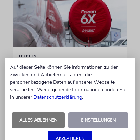
DUBLIN
Wegen Israel-Boykott:
Auf dieser Seite können Sie Informationen zu den
Irisches Regierungsflugzeug
Zwecken und Anbietern erfahren, die
personenbezogene Daten auf unserer Webseite
kann nicht mehr im Nebel
verarbeiten. Weitergehende Informationen finden Sie
landen
in unserer
Datenschutzerklärung
.
Beim Kauf der Maschine wurde bewusst auf
das System »FalconEye« verzichtet, weil der
israelische Rüstungskonzern Elbit Systems an
ALLES ABLEHNEN
EINSTELLUNGEN
dem Produkt beteiligt ist
AKZEPTIEREN