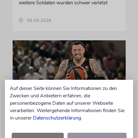
weitere Soldaten wurden schwer verletzt
06.08.2026
Auf dieser Seite können Sie Informationen zu den
Zwecken und Anbietern erfahren, die
personenbezogene Daten auf unserer Webseite
BASKETBALL
verarbeiten. Weitergehende Informationen finden Sie
Deutscher Weltmeister
in unserer
Datenschutzerklärung
.
Daniel Theis geht nach Israel
Der frühere NBA-Star sollte eigentlich zum