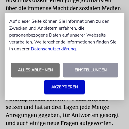
Abschluss diskutierten junge Journalisten
über die immense Macht der sozialen Medien
und ob sie bereits »fünfte Macht im Staat«
Auf dieser Seite können Sie Informationen zu den
seien.
Zwecken und Anbietern erfahren, die
personenbezogene Daten auf unserer Webseite
verarbeiten. Weitergehende Informationen finden Sie
»Wer Fragen hat, der
in unserer
Datenschutzerklärung
.
bleibt gesprächsbereit.«
ALLES ABLEHNEN
EINSTELLUNGEN
SUSANNE GLAS
AKZEPTIEREN
»Startup Media Tel Aviv« wollte Impulse
setzen und hat an drei Tagen jede Menge
Anregungen gegeben, für Antworten gesorgt
und auch einige neue Fragen aufgeworfen.