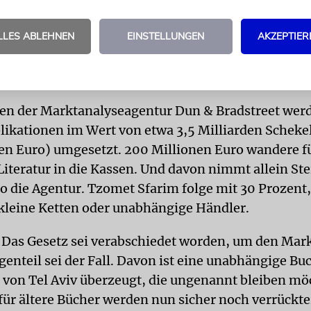
zesvorschlag eingebracht, der die Verleger verpflic
LLES ABLEHNEN
EINSTELLUNGEN
AKZEPTIER
 Prozent Nachlass zu gewähren. Bei Verabschiedun
tte Horowitz noch gesagt, dadurch würden »den V
 Bücher zugesichert und die Autoren angemessen 
n der Marktanalyseagentur Dun & Bradstreet werde
blikationen im Wert von etwa 3,5 Milliarden Scheke
en Euro) umgesetzt. 200 Millionen Euro wandere f
Literatur in die Kassen. Und davon nimmt allein St
so die Agentur. Tzomet Sfarim folge mit 30 Prozent
h kleine Ketten oder unabhängige Händler.
Das Gesetz sei verabschiedet worden, um den Markt
genteil sei der Fall. Davon ist eine unabhängige B
von Tel Aviv überzeugt, die ungenannt bleiben m
für ältere Bücher werden nun sicher noch verrückter