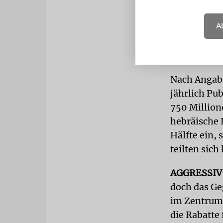
neuen Geset
A
mehr als 40
Gesetzes ha
hochwertige
Nach Angabe
jährlich Pu
750 Million
hebräische 
Hälfte ein, 
teilten sic
AGGRESSIV
doch das Ge
im Zentrum 
die Rabatte 