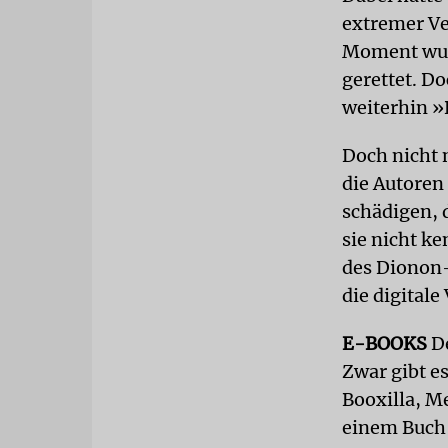
extremer Ve
Moment wurd
gerettet. D
weiterhin »
Doch nicht 
die Autoren
schädigen, 
sie nicht ke
des Dionon-
die digital
E-BOOKS
De
Zwar gibt es
Booxilla, M
einem Buch 