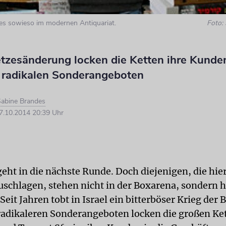
t es sowieso im modernen Antiquariat.
Foto:
etzesänderung locken die Ketten ihre Kunde
 radikalen Sonderangeboten
abine Brandes
.10.2014 20:39 Uhr
eht in die nächste Runde. Doch diejenigen, die hie
schlagen, stehen nicht in der Boxarena, sondern 
Seit Jahren tobt in Israel ein bitterböser Krieg der
adikaleren Sonderangeboten locken die großen Ke