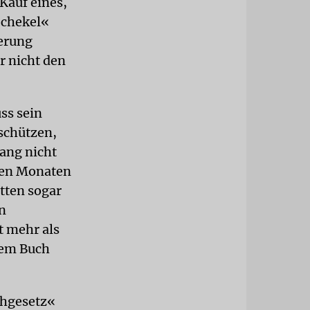
Kauf eines,
Schekel«
ierung
 nicht den
ss sein
schützen,
lang nicht
sten Monaten
tten sogar
n
t mehr als
tem Buch
chgesetz«