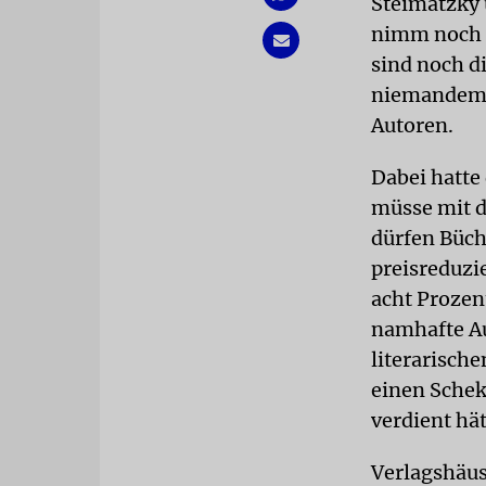
Steimatzky 
nimm noch e
sind noch d
niemandem: 
Autoren.
Dabei hatte 
müsse mit d
dürfen Büch
preisreduzi
acht Prozen
namhafte Au
literarisch
einen Schek
verdient hät
Verlagshäus