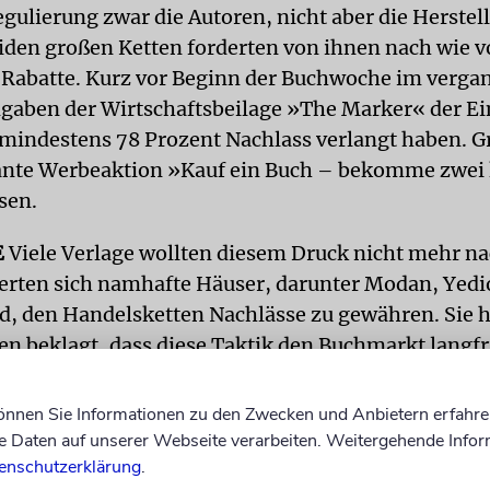
gulierung zwar die Autoren, nicht aber die Herstell
iden großen Ketten forderten von ihnen nach wie v
 Rabatte. Kurz vor Beginn der Buchwoche im verga
ngaben der Wirtschaftsbeilage »The Marker« der E
mindestens 78 Prozent Nachlass verlangt haben. G
lante Werbeaktion »Kauf ein Buch – bekomme zwei
sen.
E
Viele Verlage wollten diesem Druck nicht mehr n
erten sich namhafte Häuser, darunter Modan, Yedi
, den Handelsketten Nachlässe zu gewähren. Sie h
en beklagt, dass diese Taktik den Buchmarkt langfr
rde. Die Hersteller zahlten bei diesen Rabatten dra
rdienen.
können Sie Informationen zu den Zwecken und Anbietern erfahre
Daten auf unserer Webseite verarbeiten. Weitergehende Infor
abgeordnete Nissan Horowitz, der sich seit Jahren 
enschutzerklärung
.
e Preisschlacht der Buchläden zu regulieren, hat nu