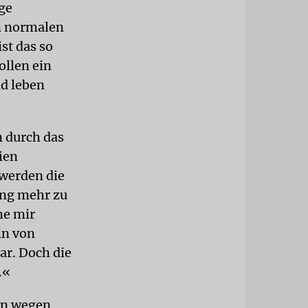
ige
en normalen
st das so
ollen ein
nd leben
n durch das
ien
 werden die
ung mehr zu
he mir
in von
ar. Doch die
.«
en wegen