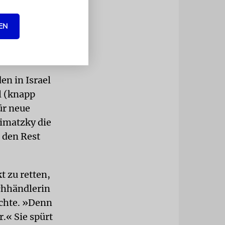
htet, nicht
EN
g des ersten
erbrauchern
entlohnt«.
n in Israel
l (knapp
ür neue
eimatzky die
, den Rest
 zu retten,
uchhändlerin
öchte. »Denn
.« Sie spürt