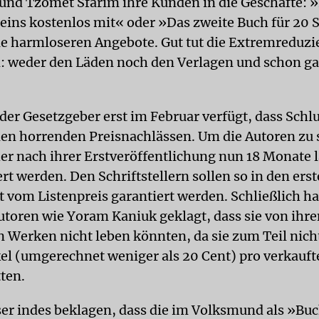
und Tzomet Sfarim ihre Kunden in die Geschäfte: »
ins kostenlos mit« oder »Das zweite Buch für 20 
ie harmloseren Angebote. Gut tut die Extremreduz
weder den Läden noch den Verlagen und schon gar
der Gesetzgeber erst im Februar verfügt, dass Schlu
en horrenden Preisnachlässen. Um die Autoren zu 
er nach ihrer Erstveröffentlichung nun 18 Monate 
ert werden. Den Schriftstellern sollen so in den er
t vom Listenpreis garantiert werden. Schließlich ha
toren wie Yoram Kaniuk geklagt, dass sie von ihre
en Werken nicht leben könnten, da sie zum Teil nich
el (umgerechnet weniger als 20 Cent) pro verkauf
ten.
er indes beklagen, dass die im Volksmund als »Bu