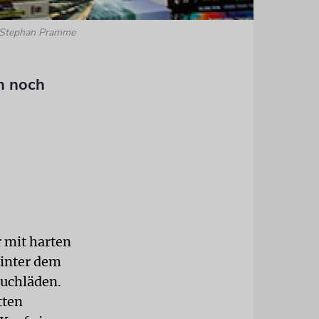
 Stephan Pramme
n noch
r mit harten
hinter dem
 Buchläden.
tten