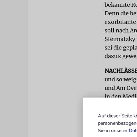
bekannte Re
Denn die be
exorbitante
soll nach A
Steimatzky 
sei die gep
dazu« gewe
NACHLÄSS
und so weig
und Am Oved
in den Medi
schädigen wü
etwas zu ve
Auf dieser Seite 
personenbezogene 
Der Knesset
Sie in unserer
Dat
einsetzt, di