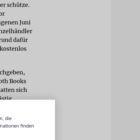
er schütze.
or
ngenen Juni
inzelhändler
rund dafür
 kostenlos
achgeben,
oth Books
atten sich
istig
uf, statt
n, die
mationen finden
dafür
n einen