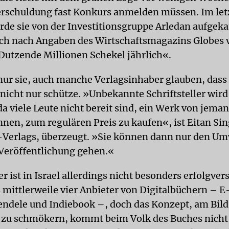
rschuldung fast Konkurs anmelden müssen. Im let
e sie von der Investitionsgruppe Arledan aufgeka
och nach Angaben des Wirtschaftsmagazins Globes v
Dutzende Millionen Schekel jährlich«.
nur sie, auch manche Verlagsinhaber glauben, dass
 nicht nur schütze. »Unbekannte Schriftsteller wird
da viele Leute nicht bereit sind, ein Werk von jem
nnen, zum regulären Preis zu kaufen«, ist Eitan Sin
Verlags, überzeugt. »Sie können dann nur den U
e Veröffentlichung gehen.«
r ist in Israel allerdings nicht besonders erfolgve
 mittlerweile vier Anbieter von Digitalbüchern – E-
endele und Indiebook –, doch das Konzept, am Bild
zu schmökern, kommt beim Volk des Buches nicht