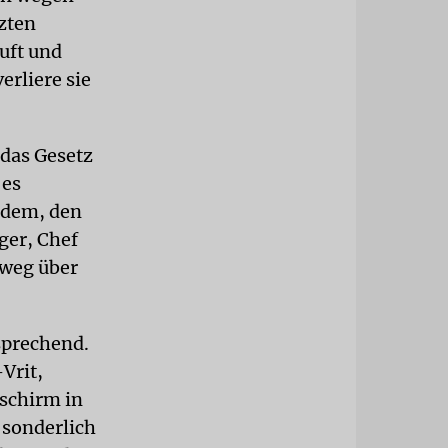
zten
uft und
erliere sie
 das Gesetz
 es
andem, den
ger, Chef
mweg über
rsprechend.
Vrit,
schirm in
 sonderlich