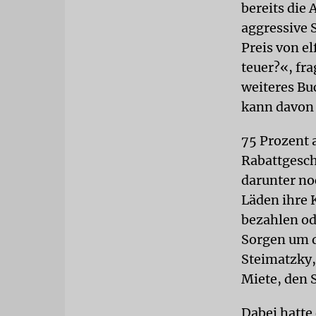
bereits die 
aggressive 
Preis von el
teuer?«, fr
weiteres Bu
kann davon 
75 Prozent 
Rabattgesch
darunter no
Läden ihre 
bezahlen od
Sorgen um d
Steimatzky, 
Miete, den 
Dabei hatte