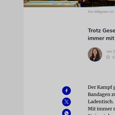
Am billigsten is
Trotz Ges
immer mit
von
S
07
Der Kampf g
Bandagen zu
Ladentisch. 
Mit immer r