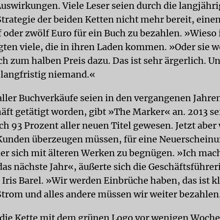
Auswirkungen. Viele Leser seien durch die langjähr
Strategie der beiden Ketten nicht mehr bereit, ein
f oder zwölf Euro für ein Buch zu bezahlen. »Wieso i
agten viele, die in ihren Laden kommen. »Oder sie w
ch zum halben Preis dazu. Das ist sehr ärgerlich. U
langfristig niemand.«
aller Buchverkäufe seien in den vergangenen Jahre
äft getätigt worden, gibt »The Marker« an. 2013 se
ch 93 Prozent aller neuen Titel gewesen. Jetzt aber
Kunden überzeugen müssen, für eine Neuerschein
er sich mit älteren Werken zu begnügen. »Ich mac
as nächste Jahr«, äußerte sich die Geschäftsführer
Iris Barel. »Wir werden Einbrüche haben, das ist kl
Strom und alles andere müssen wir weiter bezahlen
 die Kette mit dem grünen Logo vor wenigen Woch