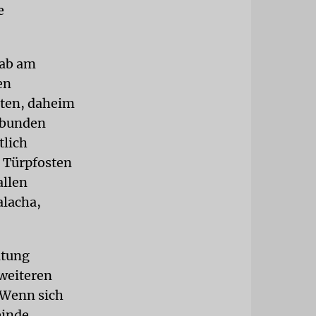
e
gab am
en
lten, daheim
gebunden
tlich
n Türpfosten
allen
alacha,
itung
weiteren
»Wenn sich
einde