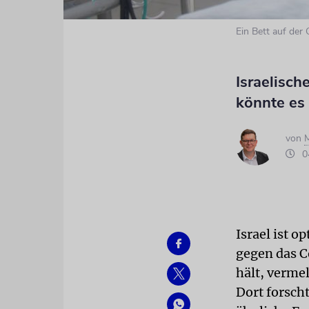
Ein Bett auf de
Israelisc
könnte es 
von
M
04
Israel ist 
gegen das C
hält, verme
Dort forsch