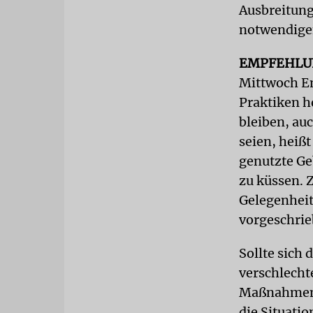
Ausbreitung
notwendige
EMPFEHL
Mittwoch Em
Praktiken h
bleiben, au
seien, heiß
genutzte Ge
zu küssen. 
Gelegenheit
vorgeschrie
Sollte sich
verschlecht
Maßnahmen n
die Situati