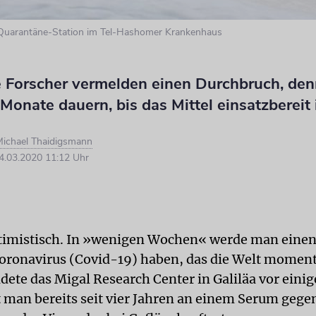
r Quarantäne-Station im Tel-Hashomer Krankenhaus
he Forscher vermelden einen Durchbruch, de
Monate dauern, bis das Mittel einsatzbereit 
ichael Thaidigsmann
.03.2020 11:12 Uhr
optimistisch. In »wenigen Wochen« werde man einen
oronavirus (Covid-19) haben, das die Welt momen
ldete das Migal Research Center in Galiläa vor eini
t man bereits seit vier Jahren an einem Serum gege