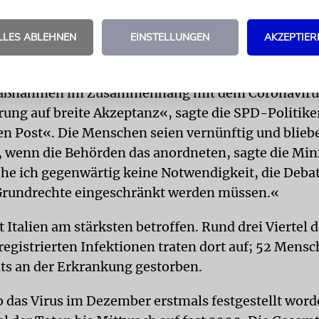
LLES ABLEHNEN
EINSTELLUNGEN
AKZEPTIER
zministerin Christine Lambrecht wies die Debatte 
ng der Grundrechte wegen der Epidemie zurück. »
aßnahmen im Zusammenhang mit dem Coronavirus
rung auf breite Akzeptanz«, sagte die SPD-Politike
n Post«. Die Menschen seien vernünftig und blieb
 wenn die Behörden das anordneten, sagte die Mini
he ich gegenwärtig keine Notwendigkeit, die Debat
Grundrechte eingeschränkt werden müssen.«
t Italien am stärksten betroffen. Rund drei Viertel d
registrierten Infektionen traten dort auf; 52 Mensc
eits an der Erkrankung gestorben.
o das Virus im Dezember erstmals festgestellt word