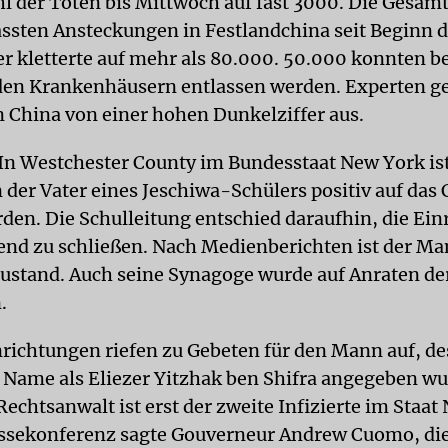
hl der Toten bis Mittwoch auf fast 3000. Die Gesam
rfassten Ansteckungen in Festlandchina seit Beginn 
 kletterte auf mehr als 80.000. 50.000 konnten be
den Krankenhäusern entlassen werden. Experten g
in China von einer hohen Dunkelziffer aus.
In Westchester County im Bundesstaat New York is
 der Vater eines Jeschiwa-Schülers positiv auf das
rden. Die Schulleitung entschied daraufhin, die Ein
nd zu schließen. Nach Medienberichten ist der Ma
Zustand. Auch seine Synagoge wurde auf Anraten d
.
nrichtungen riefen zu Gebeten für den Mann auf, d
 Name als Eliezer Yitzhak ben Shifra angegeben wu
echtsanwalt ist erst der zweite Infizierte im Staat
essekonferenz sagte Gouverneur Andrew Cuomo, die