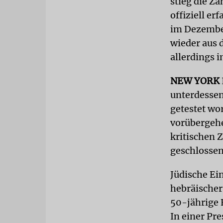
stieg die Za
offiziell e
im Dezember
wieder aus 
allerdings 
NEW YORK
unterdessen
getestet wo
vorübergehe
kritischen 
geschlossen
Jüdische Ei
hebräischer
50-jährige R
In einer Pr