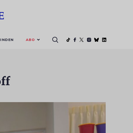
ABO
INDEN
ff