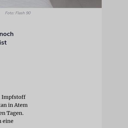
Foto: Flash 90
nnoch
ist
 Impfstoff
tan in Atem
gen Tagen.
n eine