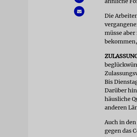
ähnliche For
Die Arbeiten
vergangener
müsse aber 
bekommen, s
ZULASSUN
beglückwüns
Zulassungsv
Bis Dienstag
Darüber hin
häusliche Q
anderen Län
Auch in den
gegen das C