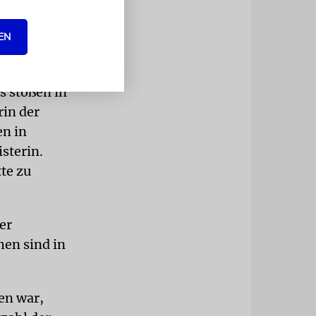
EN
um eine
Die
 stoßen in
rin der
en in
sterin.
te zu
er
hen sind in
en war,