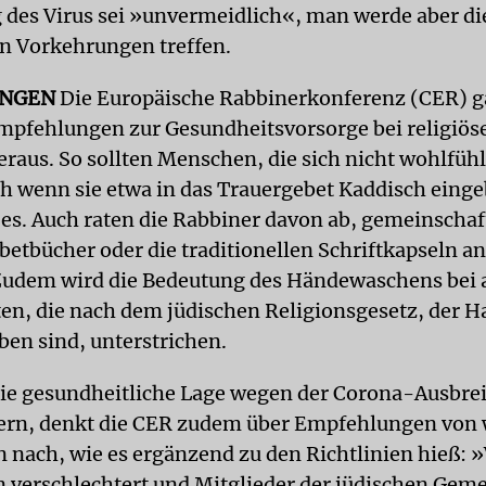
 des Virus sei »unvermeidlich«, man werde aber di
n Vorkehrungen treffen.
UNGEN
Die Europäische Rabbinerkonferenz (CER) 
pfehlungen zur Gesundheitsvorsorge bei religiös
eraus. So sollten Menschen, die sich nicht wohlfüh
ch wenn sie etwa in das Trauergebet Kaddisch ein
t es. Auch raten die Rabbiner davon ab, gemeinschaf
betbücher oder die traditionellen Schriftkapseln a
Zudem wird die Bedeutung des Händewaschens bei 
en, die nach dem jüdischen Religionsgesetz, der H
ben sind, unterstrichen.
 die gesundheitliche Lage wegen der Corona-Ausbre
ern, denkt die CER zudem über Empfehlungen von 
ach, wie es ergänzend zu den Richtlinien hieß: 
on verschlechtert und Mitglieder der jüdischen Gem