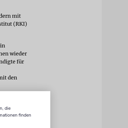
ndern mit
titut (RKI)
in
chen wieder
ndigte für
mit den
n
n, die
mationen finden