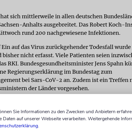
 hat sich mittlerweile in allen deutschen Bundeslä
chsen-Anhalts ausgebreitet. Das Robert Koch-Ins
ittwoch rund 200 nachgewiesene Infektionen.
N
Ein auf das Virus zurückgehender Todesfall wurde 
 bisher nicht erfasst. Viele Patienten seien inzwis
das RKI. Bundesgesundheitsminister Jens Spahn kü
ine Regierungserklärung im Bundestag zum
ement bei Sars-CoV-2 an. Zudem ist ein Treffen 
ministern der Länder vorgesehen.
In Europa ist Italien am stärkste
können Sie Informationen zu den Zwecken und Anbietern erfahre
Daten auf unserer Webseite verarbeiten. Weitergehende Infor
betroffen.
enschutzerklärung
.