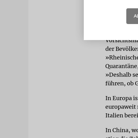
A
Bundesjusti
Einschränku
Vorsichtsm
der Bevölke
»Rheinische
Quarantäne,
»Deshalb se
führen, ob 
In Europa is
europaweit 
Italien ber
In China, w