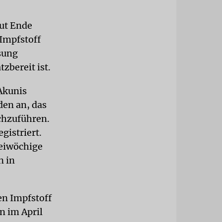
tut Ende
Impfstoff
sung
zbereit ist.
Akunis
den an, das
rchzuführen.
gistriert.
weiwöchige
n in
en Impfstoff
n im April