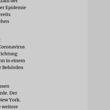
tzahl der
der Epidemie
reits
ehen
t
 Coronavirus
richtung
nn in einem
er Behörden
essen
rde. Der
 New York.
 weitere