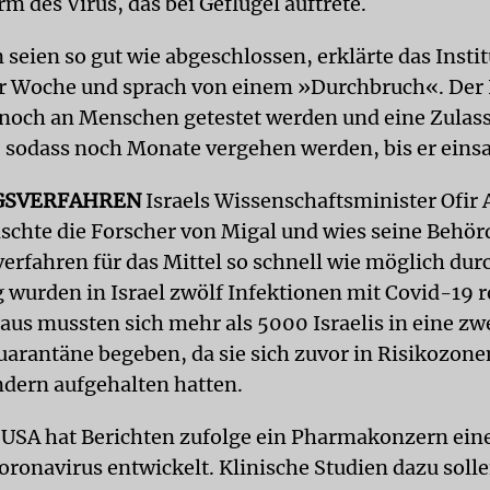
m des Virus, das bei Geflügel auftrete.
 seien so gut wie abgeschlossen, erklärte das Insti
 Woche und sprach von einem »Durchbruch«. Der 
noch an Menschen getestet werden und eine Zulas
odass noch Monate vergehen werden, bis er einsat
GSVERFAHREN
Israels Wissenschaftsminister Ofir 
chte die Forscher von Migal und wies seine Behör
erfahren für das Mittel so schnell wie möglich du
 wurden in Israel zwölf Infektionen mit Covid-19 re
aus mussten sich mehr als 5000 Israelis in eine z
uarantäne begeben, da sie sich zuvor in Risikozone
dern aufgehalten hatten.
 USA hat Berichten zufolge ein Pharmakonzern ein
oronavirus entwickelt. Klinische Studien dazu solle