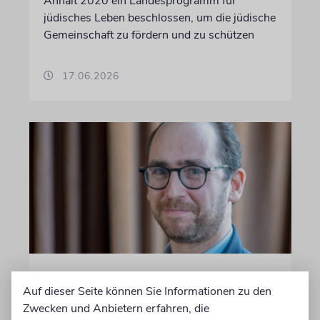
Anhalt 2020 ein Landesprogramm für
jüdisches Leben beschlossen, um die jüdische
Gemeinschaft zu fördern und zu schützen
17.06.2026
FRANKFURT AM MAIN
Auf dieser Seite können Sie Informationen zu den
Jüdische Gemeinde zeichnet
Zwecken und Anbietern erfahren, die
Jugendengagement mit