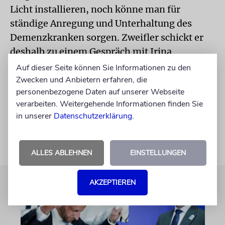
Licht installieren, noch könne man für
ständige Anregung und Unterhaltung des
Demenzkranken sorgen. Zweifler schickt er
deshalb zu einem Gespräch mit Irina
Moldaver. Die Schwiegermutter der Kölnerin
Auf dieser Seite können Sie Informationen zu den
lebte drei Jahre in «Nascha kwartira»: «Diese
Zwecken und Anbietern erfahren, die
personenbezogene Daten auf unserer Webseite
Jahre», glaubt sie, «wurden ihr durch das
verarbeiten. Weitergehende Informationen finden Sie
Leben in der Wohngemeinschaft geschenkt.»
in unserer
Datenschutzerklärung
.
ALLES ABLEHNEN
EINSTELLUNGEN
AKZEPTIEREN