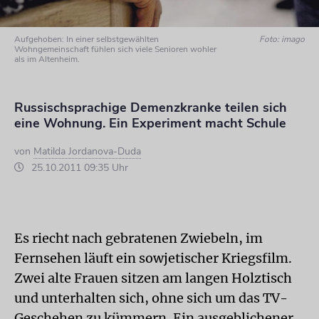
Aufgehoben: In einer selbstgewählten
Foto: imago
Wohngemeinschaft fühlen sich viele Senioren wohler
als im Altenheim.
Russischsprachige Demenzkranke teilen sich
eine Wohnung. Ein Experiment macht Schule
von
Matilda Jordanova-Duda
25.10.2011 09:35 Uhr
Es riecht nach gebratenen Zwiebeln, im
Fernsehen läuft ein sowjetischer Kriegsfilm.
Zwei alte Frauen sitzen am langen Holztisch
und unterhalten sich, ohne sich um das TV-
Geschehen zu kümmern. Ein ausgeblichener