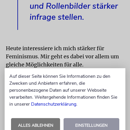
und Rollenbilder stärker
infrage stellen.
Heute interessiere ich mich stärker für
Feminismus. Mir geht es dabei vor allem um
gleiche Möglichkeiten für alle.
Interessanterweise beobachte ich, dass in
Auf dieser Seite können Sie Informationen zu den
Deutschland viel mehr Männer «feminin»
Zwecken und Anbietern erfahren, die
konnotierte Eigenschaften in ihre
personenbezogene Daten auf unserer Webseite
Persönlichkeit integrieren, ohne sofort als
verarbeiten. Weitergehende Informationen finden Sie
in unserer
Datenschutzerklärung
.
«schwul» oder «verweiblicht» zu gelten.
Letztendlich gewinnen wir doch alle, wenn
wir die bestehenden Geschlechternormen und
ALLES ABLEHNEN
EINSTELLUNGEN
Rollenbilder stärker infrage stellen. Dass