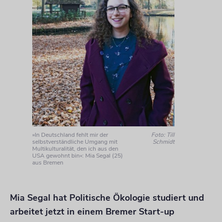
»In Deutschland fehlt mir der
Foto: Till
selbstverständliche Umgang mit
Schmidt
Multikulturalität, den ich aus den
USA gewohnt bin«: Mia Segal (25)
aus Bremen
Mia Segal hat Politische Ökologie studiert und
arbeitet jetzt in einem Bremer Start-up