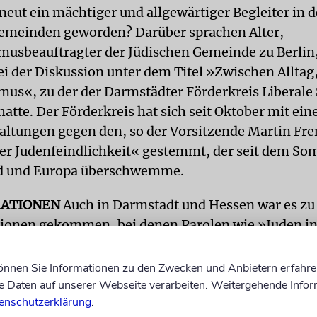
neut ein mächtiger und allgewärtiger Begleiter in 
emeinden geworden? Darüber sprachen Alter,
musbeauftragter der Jüdischen Gemeinde zu Berlin
 der Diskussion unter dem Titel »Zwischen Alltag
mus«, zu der der Darmstädter Förderkreis Liberal
atte. Der Förderkreis hat sich seit Oktober mit ein
altungen gegen den, so der Vorsitzende Martin Fre
r Judenfeindlichkeit« gestemmt, der seit dem S
d und Europa überschwemme.
ATIONEN
Auch in Darmstadt und Hessen war es zu
ionen gekommen, bei denen Parolen wie »Juden in
den. Daniel Neumann, Mitglied der Darmstädter 
on einer großen Verunsicherung, »obwohl es uns ni
können Sie Informationen zu den Zwecken und Anbietern erfahre
et getroffen hat«. Gewaltbereitschaft und Aggressiv
Daten auf unserer Webseite verarbeiten. Weitergehende Infor
enschutzerklärung
.
uden seien latent immer da gewesen. »Es war für 