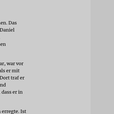
nen. Das
 Daniel
n
hen
ar, war vor
ls er mit
ort traf er
ind
dass er in
erregte. Ist