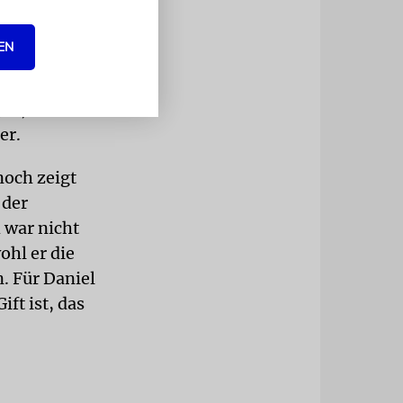
dt sei von
en, weil
EN
goge
inde jedoch
gen, um
er.
noch zeigt
 der
 war nicht
hl er die
. Für Daniel
ft ist, das