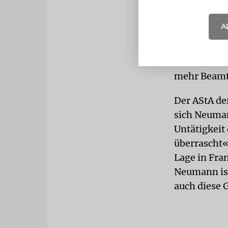
eine Frage,
den Organis
A
sich dann v
machen. Die
nicht darüb
mehr Beamte
Der AStA de
sich Neuma
Untätigkeit
überrascht«
Lage in Fra
Neumann ist 
auch diese 