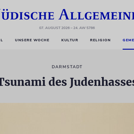
07. AUGUST 2026
– 24. AW 5786
EL
UNSERE WOCHE
KULTUR
RELIGION
GEME
DARMSTADT
Tsunami des Judenhasse