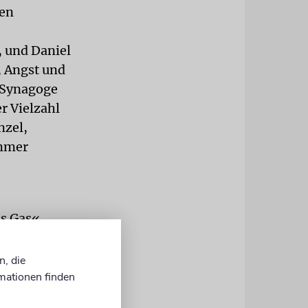
den
, und Daniel
, Angst und
e Synagoge
er Vielzahl
nzel,
ommer
s Gas«
Gemeinde,
cht ganz
n, die
ität
mationen finden
mich eher