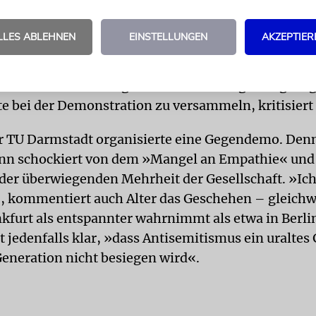
 wann das passiert, nicht ob.« Die Demo in Darmsta
atoren bewusst auf einen Freitagabend gelegt word
LLES ABLEHNEN
EINSTELLUNGEN
AKZEPTIER
iele Gläubige auf den Weg durch die Stadt zur Syna
 Polizei, die die Synagoge bewacht, habe die Geme
er informiert und sogar den Streifenwagen abgezo
 bei der Demonstration zu versammeln, kritisiert 
r TU Darmstadt organisierte eine Gegendemo. Den
nn schockiert von dem »Mangel an Empathie« und
 der überwiegenden Mehrheit der Gesellschaft. »Ich
, kommentiert auch Alter das Geschehen – gleichwo
nkfurt als entspannter wahrnimmt als etwa in Berlin
jedenfalls klar, »dass Antisemitismus ein uraltes Gi
Generation nicht besiegen wird«.