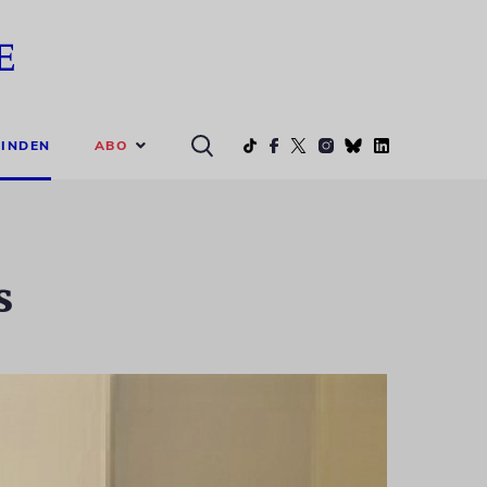
ABO
INDEN
s