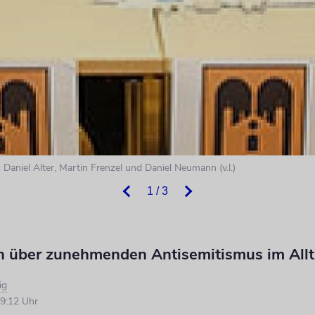
niel Alter, Martin Frenzel und Daniel Neumann (v.l.)
1 / 3
n über zunehmenden Antisemitismus im All
ig
9:12 Uhr