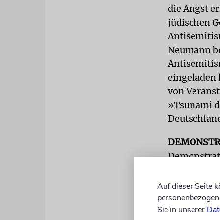
die Angst er
jüdischen G
Antisemitis
Neumann bei
Antisemitis
eingeladen h
von Veranst
»Tsunami de
Deutschlan
DEMONSTR
Demonstrat
gerufen wur
berichtet v
Auf dieser Seite 
unvorbereit
personenbezogene 
Sie in unserer
Dat
gegenüber J