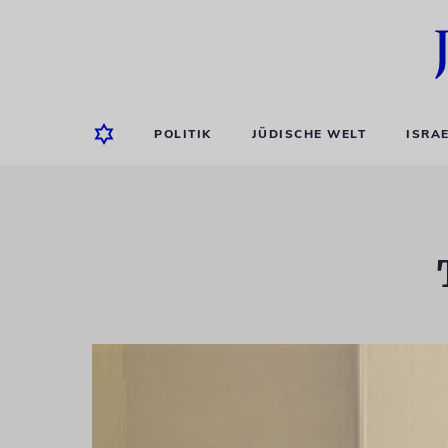
POLITIK
JÜDISCHE WELT
ISRA