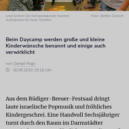
Und Action! Die Gemeindekinder machen
Foto: Steffen Giersch
Aufnahmen für ihren Trickfilm.
Beim Daycamp werden große und kleine
Kinderwünsche benannt und einige auch
verwirklicht
von
Danijel Majic
16.08.2010 19:16 Uhr
Aus dem Rüdiger-Breuer-Festsaal dringt
laute israelische Popmusik und fröhliches
Kindergeschrei. Eine Handvoll Sechsjähriger
turnt durch den Raum im Darmstädter