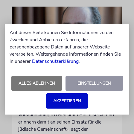
Auf dieser Seite können Sie Informationen zu den
Zwecken und Anbietern erfahren, die
personenbezogene Daten auf unserer Webseite
verarbeiten. Weitergehende Informationen finden Sie
in unserer
Datenschutzerklärung
.
FRANKFURT AM MAIN
Jüdische Gemeinde zeichnet
ALLES ABLEHNEN
EINSTELLUNGEN
Jugendengagement mit
Beni-Bloch-Preis aus
AKZEPTIEREN
»Wir ehren unser langjähriges
Vorstandsmitglied Benjamin Bloch sel.A. und
erinnern damit an seinen Einsatz für die
jüdische Gemeinschaft«, sagt der