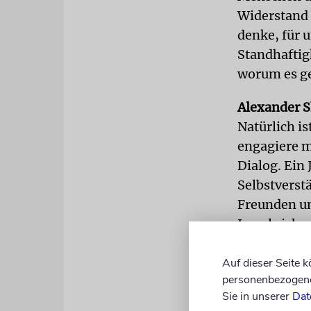
Widerstand 
denke, für 
Standhaftig
worum es ge
Alexander S
Natürlich is
engagiere m
Dialog. Ein 
Selbstverstä
Freunden un
Israel sich 
demokratisc
den Gesetze
Auf dieser Seite 
personenbezogene 
Demokratie 
Sie in unserer
Dat
wieder nähe