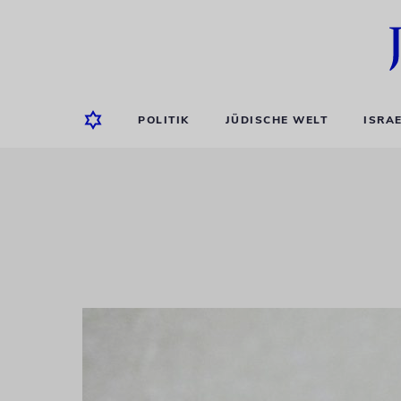
POLITIK
JÜDISCHE WELT
ISRA