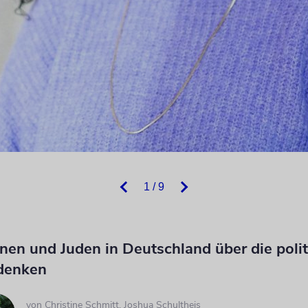
1 / 9
nen und Juden in Deutschland über die polit
 denken
von
Christine Schmitt
,
Joshua Schultheis