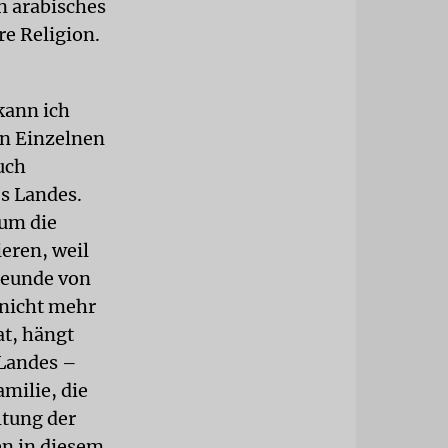
in arabisches
re Religion.
kann ich
n Einzelnen
uch
s Landes.
 um die
eren, weil
Freunde von
r nicht mehr
at, hängt
 Landes –
milie, die
ltung der
en in diesem