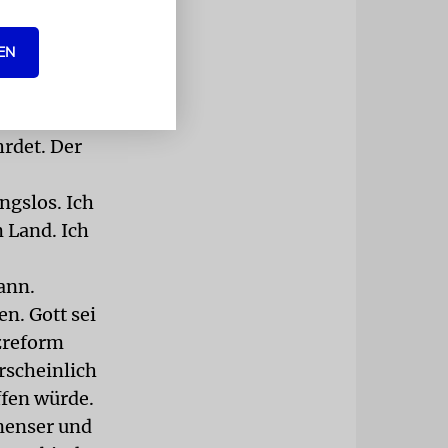
nstrieren,
 in Israel
EN
hrdet. Der
ngslos. Ich
m Land. Ich
ann.
n. Gott sei
izreform
rscheinlich
ffen würde.
inenser und