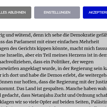
er Gruppen agieren unterschiedlich, manche demo
s Recht ist. Ich wünsche mir, dass es wieder ruhiger
LLES ABLEHNEN
EINSTELLUNGEN
AKZEPTIER
zwar ohne Gewalt und ohne Druck von außen.
d (77), Berlin
urig und wütend, denn ich sehe die Demokratie gefä
ss das Parlament mit einer einfachen Mehrheit
gen des Gerichts kippen könnte, macht mich fassu
ne Israelin, aber ein Teil meines Herzens ist in de
nachvollziehen, dass ein Politiker, der wegen
rwürfen angeklagt wurde, in der Regierung sein k
 ich dort und habe die Demos erlebt, die weitergehe
önnen nur hoffen, dass die Regierung mit der Just
kommt. Das Land ist gespalten. Manche haben wah
l gedacht, dass Netanjahu Zucht und Ordnung scha
klagen wir so viele Opfer auf beiden Seiten, Paläst