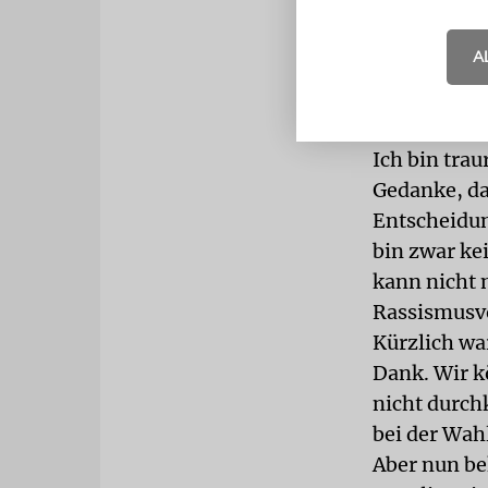
verschieden
was ihr gute
A
wird – und 
Lala Süsskin
Ich bin tra
Gedanke, da
Entscheidun
bin zwar kei
kann nicht 
Rassismusvo
Kürzlich war
Dank. Wir k
nicht durch
bei der Wah
Aber nun be