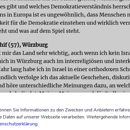
es gibt und welches Demokratieverständnis herrsch
uns in Europa ist es ungewöhnlich, dass Menschen m
keit für die Demokratie einstehen und wirklich ver
ht und was auf dem Spiel steht.
hif (57), Würzburg
t mir das Land sehr wichtig, auch wenn ich kein Isra
ich in Würzburg auch im interreligiösen und interk
Jahr lang habe ich in Israel in einer orthodoxen Sch
ndlich verfolge ich das aktuelle Geschehen, diskut
d höre unterschiedliche Meinungen dazu, an wel
gerade befindet. Meiner Meinung nach läuft alles i
hen Rahmen. Allerdings ist ein Teil nicht mit den
ntwürfen der neuen Regierung einverstanden, was
können Sie Informationen zu den Zwecken und Anbietern erfahre
Daten auf unserer Webseite verarbeiten. Weitergehende Infor
gehört. Das Land scheint gespalten zu sein, und da
enschutzerklärung
.
r zueinander kommen, müsste eine Lösung her. Di