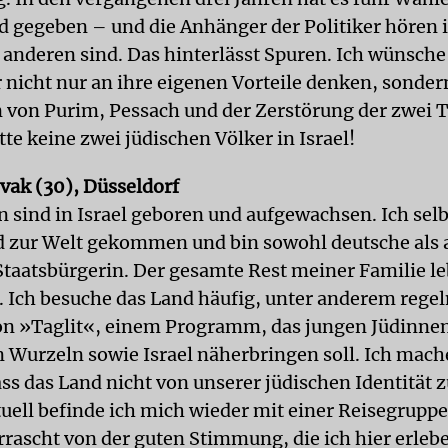
d gegeben – und die Anhänger der Politiker hören
e anderen sind. Das hinterlässt Spuren. Ich wünsche
r nicht nur an ihre eigenen Vorteile denken, sonder
 von Purim, Pessach und der Zerstörung der zwei 
tte keine zwei jüdischen Völker in Israel!
vak (30), Düsseldorf
 sind in Israel geboren und aufgewachsen. Ich selb
 zur Welt gekommen und bin sowohl deutsche als 
 Staatsbürgerin. Der gesamte Rest meiner Familie le
l. Ich besuche das Land häufig, unter anderem rege
n »Taglit«, einem Programm, das jungen Jüdinne
n Wurzeln sowie Israel näherbringen soll. Ich mache
ass das Land nicht von unserer jüdischen Identität 
tuell befinde ich mich wieder mit einer Reisegruppe 
rrascht von der guten Stimmung, die ich hier erlebe