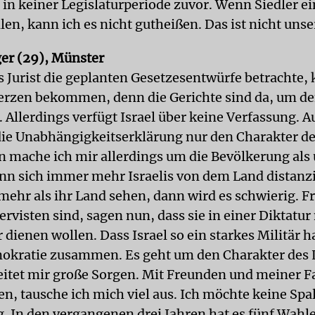
e in keiner Legislaturperiode zuvor. Wenn Siedler e
len, kann ich es nicht gutheißen. Das ist nicht unse
er (29), Münster
s Jurist die geplanten Gesetzesentwürfe betrachte, 
rzen bekommen, denn die Gerichte sind da, um de
 Allerdings verfügt Israel über keine Verfassung. A
die Unabhängigkeitserklärung nur den Charakter de
 mache ich mir allerdings um die Bevölkerung als
n sich immer mehr Israelis von dem Land distanzi
t mehr als ihr Land sehen, dann wird es schwierig. 
ervisten sind, sagen nun, dass sie in einer Diktatu
 dienen wollen. Dass Israel so ein starkes Militär h
okratie zusammen. Es geht um den Charakter des
eitet mir große Sorgen. Mit Freunden und meiner Fa
ben, tausche ich mich viel aus. Ich möchte keine Spa
. In den vergangenen drei Jahren hat es fünf Wahl