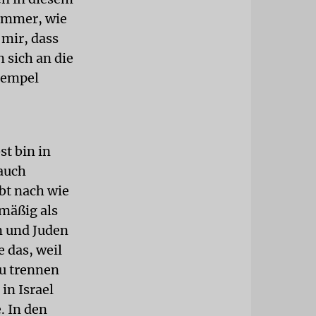
 immer, wie
 mir, dass
n sich an die
Tempel
st bin in
auch
bt nach wie
lmäßig als
n und Juden
 das, weil
zu trennen
in Israel
. In den