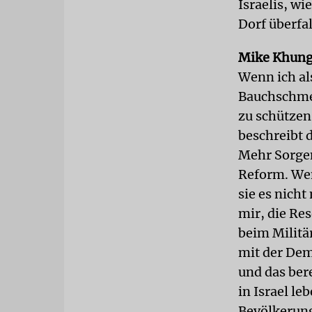
Israelis, wi
Dorf überfal
Mike Khung
Wenn ich al
Bauchschme
zu schützen.
beschreibt 
Mehr Sorgen
Reform. Wen
sie es nich
mir, die Res
beim Militär
mit der Dem
und das ber
in Israel le
Bevölkerung