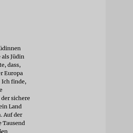
 Jüdinnen
 als Jüdin
te, dass,
er Europa
 Ich finde,
e
 der sichere
kein Land
. Auf der
le Tausend
ßen