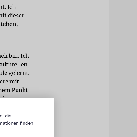
t. Ich
it dieser
stehen,
eli bin. Ich
ulturellen
ule gelernt.
iere mit
chem Punkt
n einem
 Plänen und
 zur
n, die
mationen finden
mit alle
e Mitglieder