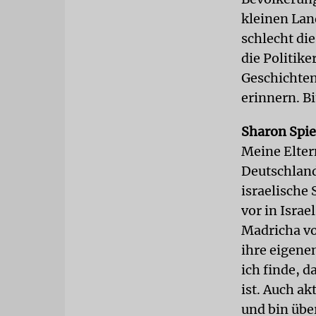
kleinen Lan
schlecht di
die Politike
Geschichten
erinnern. Bi
Sharon Spie
Meine Eltern
Deutschland
israelische
vor in Israe
Madricha vo
ihre eigene
ich finde, d
ist. Auch ak
und bin übe