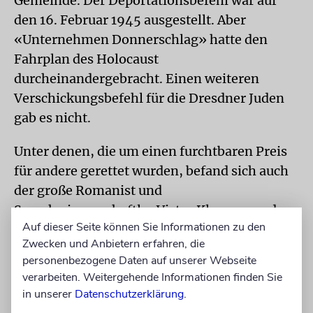
Gemeinde. Der Deportationsbefehl war auf
den 16. Februar 1945 ausgestellt. Aber
«Unternehmen Donnerschlag» hatte den
Fahrplan des Holocaust
durcheinandergebracht. Einen weiteren
Verschickungsbefehl für die Dresdner Juden
gab es nicht.
Unter denen, die um einen furchtbaren Preis
für andere gerettet wurden, befand sich auch
der große Romanist und
Sprachwissenschaftler Victor Klemperer, der
Auf dieser Seite können Sie Informationen zu den
die Verfolgungsgeschichte der Dresdner Juden
Zwecken und Anbietern erfahren, die
in seinen Tagebüchern, die unter dem Titel
personenbezogene Daten auf unserer Webseite
Ich will Zeugnis ablegen bis zum letzten
verarbeiten. Weitergehende Informationen finden Sie
veröffentlicht wurden, der Nachwelt
in unserer
Datenschutzerklärung
.
überliefert hat. Nach einer mehr als zwei