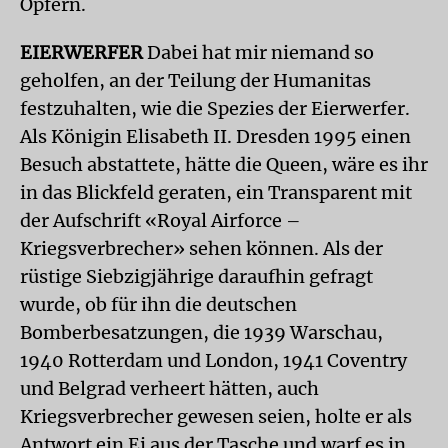
Opfern.
EIERWERFER
Dabei hat mir niemand so
geholfen, an der Teilung der Humanitas
festzuhalten, wie die Spezies der Eierwerfer.
Als Königin Elisabeth II. Dresden 1995 einen
Besuch abstattete, hätte die Queen, wäre es ihr
in das Blickfeld geraten, ein Transparent mit
der Aufschrift «Royal Airforce –
Kriegsverbrecher» sehen können. Als der
rüstige Siebzigjährige daraufhin gefragt
wurde, ob für ihn die deutschen
Bomberbesatzungen, die 1939 Warschau,
1940 Rotterdam und London, 1941 Coventry
und Belgrad verheert hätten, auch
Kriegsverbrecher gewesen seien, holte er als
Antwort ein Ei aus der Tasche und warf es in