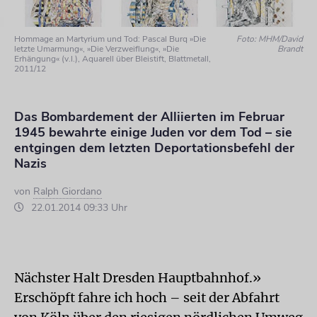
Hommage an Martyrium und Tod: Pascal Burq »Die
Foto: MHM/David
letzte Umarmung«, »Die Verzweiflung«, »Die
Brandt
Erhängung« (v.l.), Aquarell über Bleistift, Blattmetall,
2011/12
Das Bombardement der Alliierten im Februar
1945 bewahrte einige Juden vor dem Tod – sie
entgingen dem letzten Deportationsbefehl der
Nazis
von
Ralph Giordano
22.01.2014 09:33 Uhr
Nächster Halt Dresden Hauptbahnhof.»
Erschöpft fahre ich hoch – seit der Abfahrt