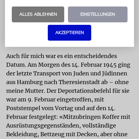
Monate währenden abenteuerlichen Odyssee
durch Sachsen und Thüringen, unter
ALLES ABLEHNEN
EINSTELLUNGEN
fortwährender Entdeckungsfurcht, wurden
Victor Klemperer und seine Frau Eva von den
AKZEPTIEREN
Amerikanern befreit.
Auch für mich war es ein entscheidendes
Datum. Am Morgen des 14. Februar 1945 ging
der letzte Transport von Juden und Jüdinnen
aus Hamburg nach Theresienstadt ab – ohne
meine Mutter. Der Deportationsbefehl für sie
war am 9. Februar eingetroffen, mit
Poststempel vom Vortag und auf den 14.
Februar festgelegt: «Mitzubringen Koffer mit
Ausrüstungsgegenständen, vollständige
Bekleidung, Bettzeug mit Decken, aber ohne